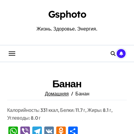
Перейти
к
Gsphoto
содержанию
Жизнь. Здоровье. Энергия.
Банан
Домашняя
Банан
Калорийность: 331 ккал, Белки: 11.7 г, Жиры: 8.1 г,
Углеводы: 8.0 г
WhatsApp
Viber
Telegram
VK
Odnoklassniki
Отправить