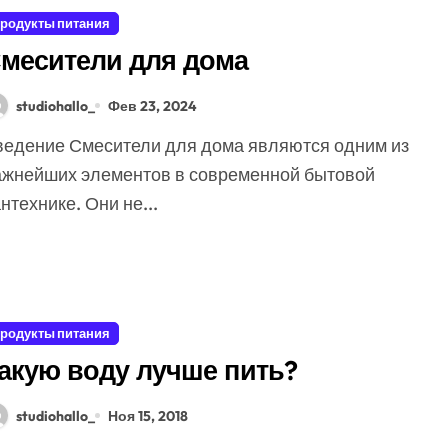
родукты питания
месители для дома
studiohallo_
Фев 23, 2024
ажнейших элементов в современной бытовой
нтехнике. Они не...
родукты питания
акую воду лучше пить?
studiohallo_
Ноя 15, 2018