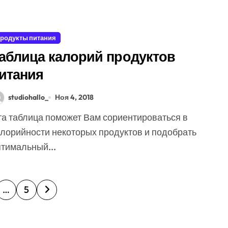
родукты питания
аблица калорий продуктов
итания
studiohallo_
Ноя 4, 2018
алорийности некоторых продуктов и подобрать
птимальный...
…
5