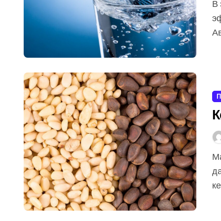
В этой статье мы разберём с вами самый простой и
э
Ав
П
К
Мало кому известно, что хвойное дерево, которое
д
ке