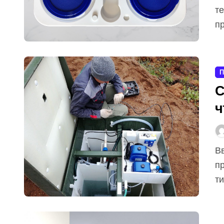
т
п
П
С
ч
Введение В современном мире все больше людей
п
ти