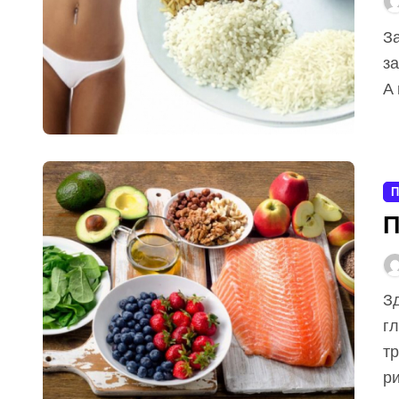
Заботясь об окружающей чистоте, люди часто
з
А 
П
П
Здоровье сердечно-сосудистой системы одно из
г
тр
ри