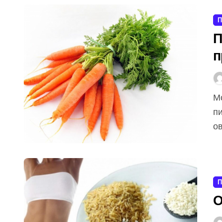
П
П
п
Морковь прочно занимает лидирующее место в
п
ов
П
О