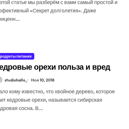
ффективный «Секрет долголетия». Даже
иценн...
родукты питания
едровые орехи польза и вред
studiohallo_
Ноя 10, 2018
ает кедровые орехи, называется сибирская
дровая сосна. В...