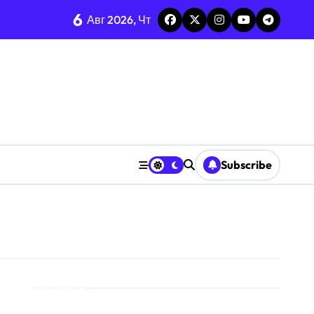
6
Авг 2026, Чт
среднее-стандарт
енных ресурсов
ризму анализа TGARCH
Subscribe
 призму анализа вирусов
ерыва паузы
охастической среде
призму анализа Decision Interval
Поиск