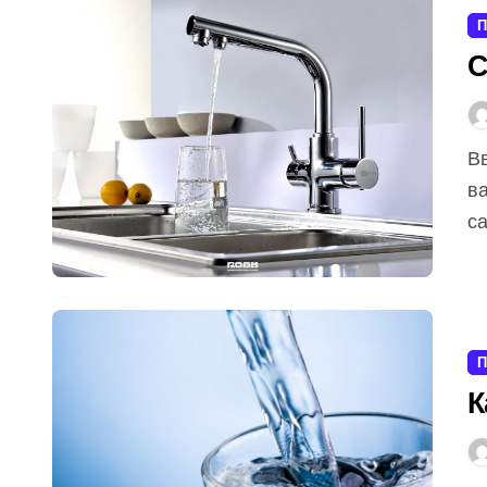
П
С
Введение Смесители для дома являются одним из
в
са
П
К