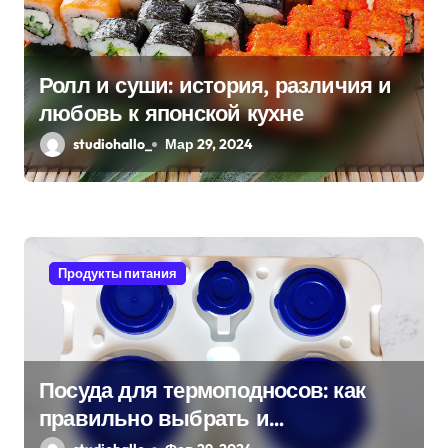
о
з
Ролл и суши: история, различия и
любовь к японской кухне
а
studiohallo_
Мар 29, 2024
п
и
с
я
Продукты питания
м
Посуда для термоподносов: как
правильно выбрать и
использовать