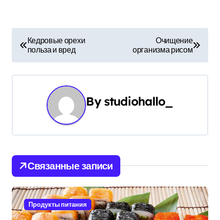
Н
Кедровые орехи
Очищение
польза и вред
организма рисом
а
в
и
By
studiohallo_
г
а
ц
Связанные записи
и
я
Продукты питания
п