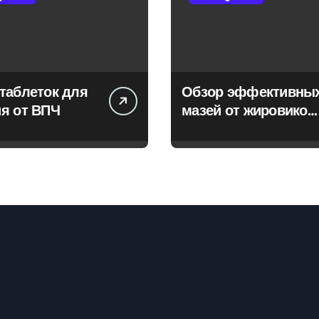
таблеток для
Обзор эффективны
я от ВПЧ
мазей от жировиков
с рассасывающим
эффектом