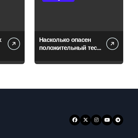
х
Насколько опасен
положительный тест
на впч 45