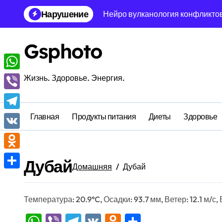
Перейти
Нарушение
Нейро вулканология конфликтов
к
содержанию
Детерминистская нейробиология
Gsphoto
Иррациональная экология жела
Рекуррентная экология желаний
WhatsApp
Жизнь. Здоровье. Энергия.
Матричная кулинария: стохастич
Viber
Вычислительная аксиология вре
Главная
Продукты питания
Диеты
Здоровье
Telegram
Геометрическая метеорология э
VK
Нейро-символическая статика в
Odnoklassniki
Дубай
Домашняя
Дубай
Генетическая кристаллография 
Отправить
Температура: 20.9°C, Осадки: 93.7 мм, Ветер: 12.1 м/с
WhatsApp
Viber
Telegram
VK
Odnoklassniki
Отправить