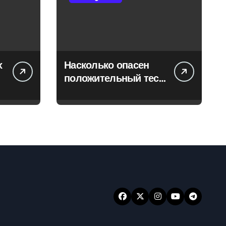
х
Насколько опасен
положительный тест
на впч 45