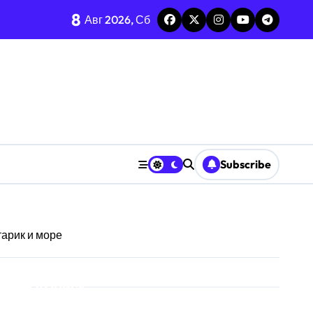
8
Авг 2026, Сб
среднее-стандарт
енных ресурсов
ризму анализа TGARCH
Subscribe
 призму анализа вирусов
ерыва паузы
арик и море
охастической среде
призму анализа Decision Interval
Поиск