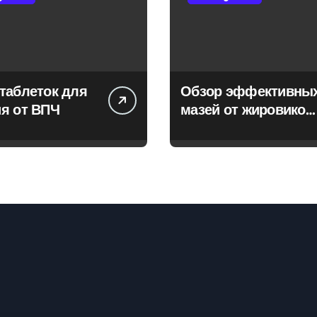
таблеток для
Обзор эффективны
я от ВПЧ
мазей от жировиков
с рассасывающим
эффектом