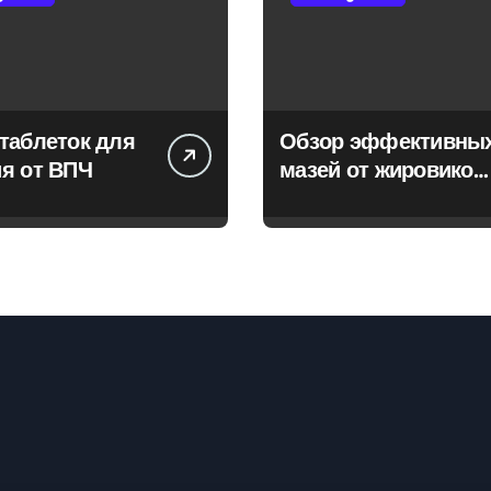
таблеток для
Обзор эффективны
я от ВПЧ
мазей от жировиков
с рассасывающим
эффектом