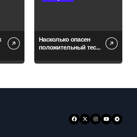
х
Насколько опасен
положительный тест
на впч 45