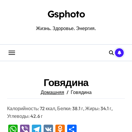
Перейти
к
Gsphoto
содержанию
Жизнь. Здоровье. Энергия.
Говядина
Домашняя
Говядина
Калорийность: 72 ккал, Белки: 38.1 г, Жиры: 34.1 г,
Углеводы: 42.6 г
WhatsApp
Viber
Telegram
VK
Odnoklassniki
Отправить