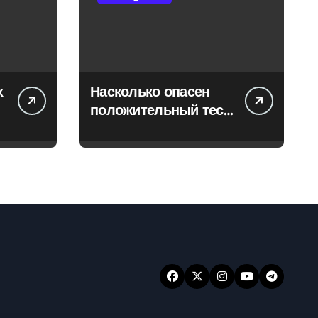
х
Насколько опасен
положительный тест
на впч 45