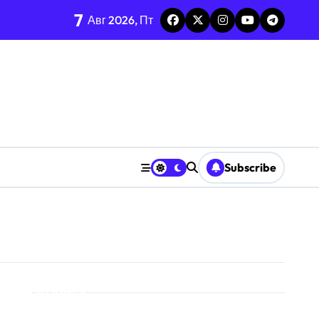
7
Авг 2026, Пт
среднее-стандарт
енных ресурсов
ризму анализа TGARCH
Subscribe
 призму анализа вирусов
ерыва паузы
охастической среде
призму анализа Decision Interval
Поиск