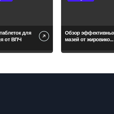
таблеток для
Обзор эффективны
я от ВПЧ
мазей от жировиков
с рассасывающим
эффектом