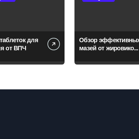
таблеток для
Обзор эффективны
я от ВПЧ
мазей от жировиков
с рассасывающим
эффектом