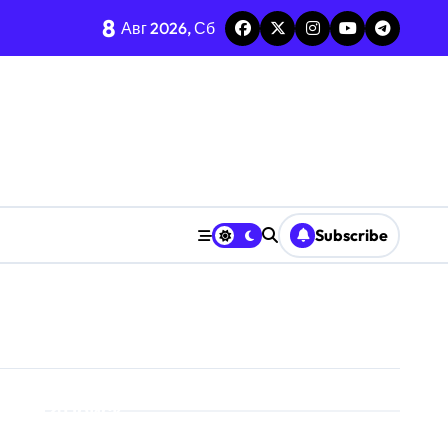
8
Авг 2026, Сб
среднее-стандарт
енных ресурсов
ризму анализа TGARCH
Subscribe
 призму анализа вирусов
ерыва паузы
охастической среде
призму анализа Decision Interval
Поиск