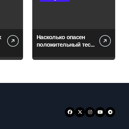
х
Насколько опасен
положительный тест
на впч 45