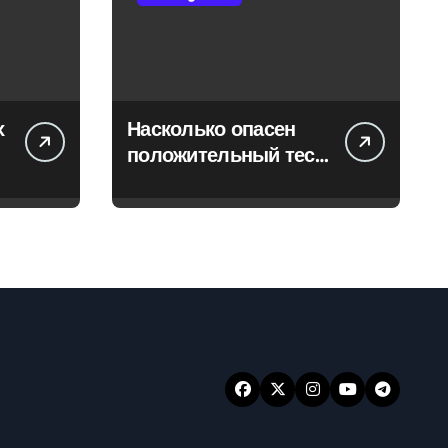
х
Насколько опасен
положительный тест
на впч 45