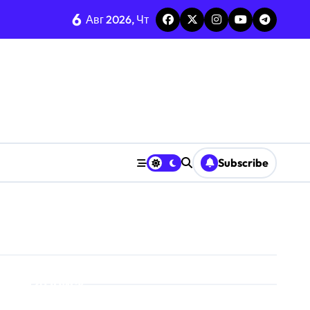
6
Авг 2026, Чт
среднее-стандарт
енных ресурсов
ризму анализа TGARCH
Subscribe
 призму анализа вирусов
ерыва паузы
охастической среде
призму анализа Decision Interval
Поиск