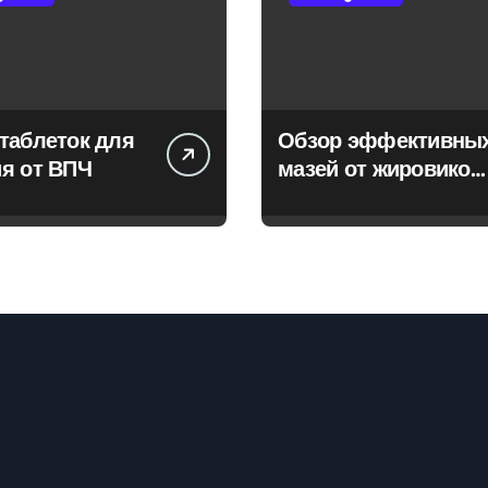
таблеток для
Обзор эффективны
я от ВПЧ
мазей от жировиков
с рассасывающим
эффектом