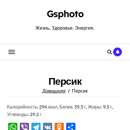
Перейти
к
Gsphoto
содержанию
Жизнь. Здоровье. Энергия.
Персик
Домашняя
Персик
Калорийность: 294 ккал, Белки: 39.3 г, Жиры: 9.5 г,
Углеводы: 29.2 г
WhatsApp
Viber
Telegram
VK
Odnoklassniki
Отправить