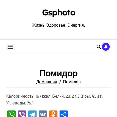
Перейти
к
Gsphoto
содержанию
Жизнь. Здоровье. Энергия.
Помидор
Домашняя
Помидор
Калорийность: 167 ккал, Белки: 23.2 г, Жиры: 45.1 г,
Углеводы: 76.1 г
WhatsApp
Viber
Telegram
VK
Odnoklassniki
Отправить