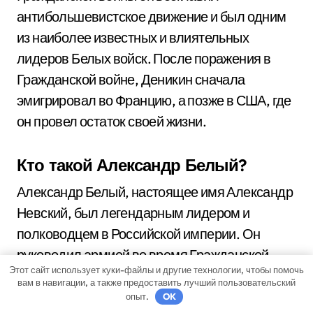
антибольшевистское движение и был одним
из наиболее известных и влиятельных
лидеров Белых войск. После поражения в
Гражданской войне, Деникин сначала
эмигрировал во Францию, а позже в США, где
он провел остаток своей жизни.
Кто такой Александр Белый?
Александр Белый, настоящее имя Александр
Невский, был легендарным лидером и
полководцем в Российской империи. Он
руководил армией во время Гражданской
Этот сайт использует куки-файлы и другие технологии, чтобы помочь
войны и был одним из основателей Белой
вам в навигации, а также предоставить лучший пользовательский
Армии. Белый был известен своими
опыт.
OK