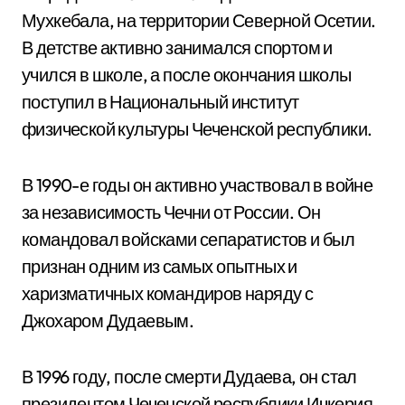
Мухкебала, на территории Северной Осетии.
В детстве активно занимался спортом и
учился в школе, а после окончания школы
поступил в Национальный институт
физической культуры Чеченской республики.
В 1990-е годы он активно участвовал в войне
за независимость Чечни от России. Он
командовал войсками сепаратистов и был
признан одним из самых опытных и
харизматичных командиров наряду с
Джохаром Дудаевым.
В 1996 году, после смерти Дудаева, он стал
президентом Чеченской республики Ичкерия,