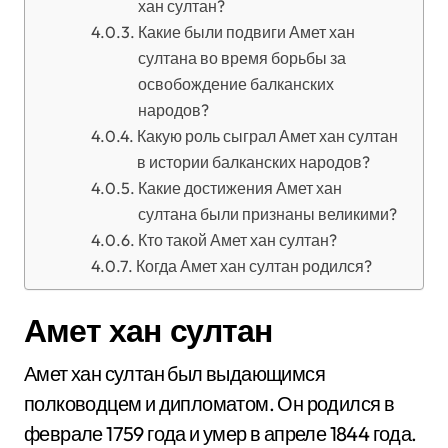
хан султан?
Какие были подвиги Амет хан
султана во время борьбы за
освобождение балканских
народов?
Какую роль сыграл Амет хан султан
в истории балканских народов?
Какие достижения Амет хан
султана были признаны великими?
Кто такой Амет хан султан?
Когда Амет хан султан родился?
Амет хан султан
Амет хан султан был выдающимся
полководцем и дипломатом. Он родился в
феврале 1759 года и умер в апреле 1844 года.