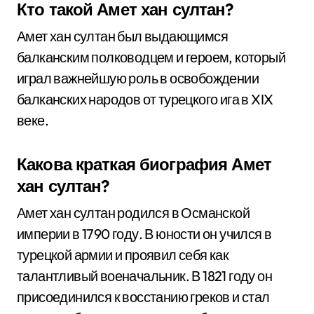
Кто такой Амет хан султан?
Амет хан султан был выдающимся
балканским полководцем и героем, который
играл важнейшую роль в освобождении
балканских народов от турецкого ига в XIX
веке.
Какова краткая биография Амет
хан султан?
Амет хан султан родился в Османской
империи в 1790 году. В юности он учился в
турецкой армии и проявил себя как
талантливый военачальник. В 1821 году он
присоединился к восстанию греков и стал