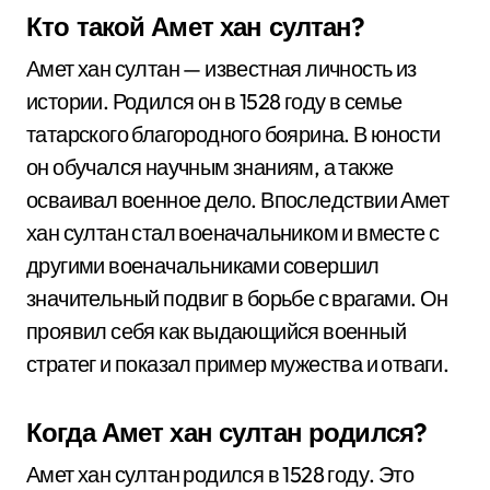
Кто такой Амет хан султан?
Амет хан султан — известная личность из
истории. Родился он в 1528 году в семье
татарского благородного боярина. В юности
он обучался научным знаниям, а также
осваивал военное дело. Впоследствии Амет
хан султан стал военачальником и вместе с
другими военачальниками совершил
значительный подвиг в борьбе с врагами. Он
проявил себя как выдающийся военный
стратег и показал пример мужества и отваги.
Когда Амет хан султан родился?
Амет хан султан родился в 1528 году. Это