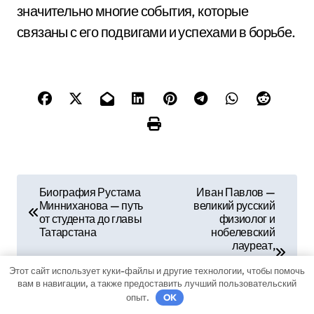
значительно многие события, которые
связаны с его подвигами и успехами в борьбе.
Н
Биография Рустама
Иван Павлов —
Минниханова — путь
великий русский
а
от студента до главы
физиолог и
Татарстана
нобелевский
в
лауреат,
рассказываем о его
и
Этот сайт использует куки-файлы и другие технологии, чтобы помочь
жизни, научных
вам в навигации, а также предоставить лучший пользовательский
открытиях и
г
опыт.
OK
воздействии на
мировую науку