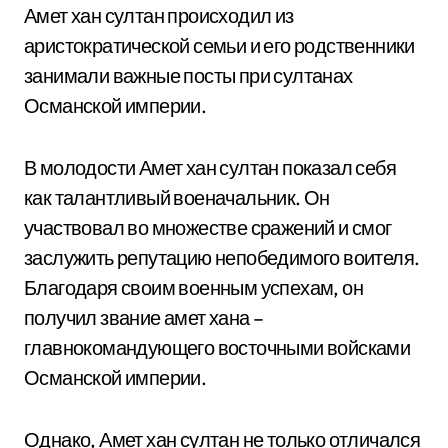
Амет хан султан происходил из
аристократической семьи и его родственники
занимали важные посты при султанах
Османской империи.
В молодости Амет хан султан показал себя
как талантливый военачальник. Он
участвовал во множестве сражений и смог
заслужить репутацию непобедимого воителя.
Благодаря своим военным успехам, он
получил звание амет хана –
главнокомандующего восточными войсками
Османской империи.
Однако, Амет хан султан не только отличался