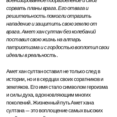
военизированное подразделение и смог
сорвать планы врага. Его отвага и
решительность помогли отразить
нападение и защитить свою землю от
врага. Амет хан султан без колебаний
поставил свою жизнь на алтарь
патриотизма и с гордостью воплотил свои
идеалы в реальность.
Амет хан султан оставил не только след в
истории, но и в сердцах своих соратников и
земляков. Его имя стало символом героизма
и силы духа, вдохновляющим многих
поколений. Жизненный путь Амет хана
султана — это воплощение самых высоких