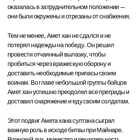
оказалась в затруднительном положении —
они были окружены и отрезаны от снабжения.
Тем не менее, Амет хан не сдался и не
потерял надежды на победу. Он решил
провести отчаянный вылазку, чтобы
пробиться через вражескую оборону и
доставить необходимые припасы своим
воинам. Во главе небольшой группы бойцов
Амет хан успешно преодолел все преграды и
доставил снаряжение и еду своим солдатам.
Этот подвиг Амета хана султана сыграл
важную роль в исходе битвы при Майнаре.
Воинский дух, мужество и решительность