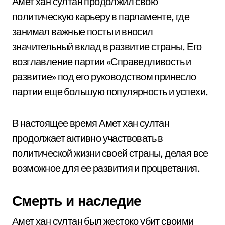
Амет хан султан продолжил свою
политическую карьеру в парламенте, где
занимал важные посты и вносил
значительный вклад в развитие страны. Его
возглавление партии «Справедливость и
развитие» под его руководством принесло
партии еще большую популярность и успехи.
В настоящее время Амет хан султан
продолжает активно участвовать в
политической жизни своей страны, делая все
возможное для ее развития и процветания.
Смерть и наследие
Амет хан султан был жестоко убит своими