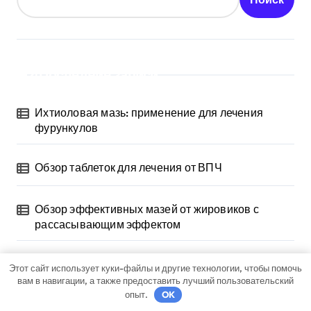
Последние записи
Ихтиоловая мазь: применение для лечения
фурункулов
Обзор таблеток для лечения от ВПЧ
Обзор эффективных мазей от жировиков с
рассасывающим эффектом
Насколько опасен положительный тест на впч 45
Этот сайт использует куки-файлы и другие технологии, чтобы помочь
вам в навигации, а также предоставить лучший пользовательский
опыт.
OK
Как лечить вирус папилломы у мужчин: обзор