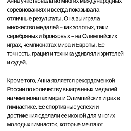
Анна участвовала во многих международных
соревнованиях и всегда показывала
отличные результаты. Она выиграла
множество медалей – как золотых, так и
серебряных и бронзовых – на Олимпийских
играх, чемпионатах мира и Европы. Ее
точность, грация и техника удивляли зрителей
и судей.
Кроме того, Анна является рекордсменкой
России по количеству выигранных медалей
на чемпионатах мира и Олимпийских играх в
гимнастике. Ее спортивные успехи и
достижения сделали ее иконой для многих
молодых гимнасток, которые мечтают