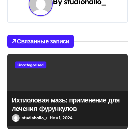
By
studiohallo_
и
я
п
Связанные записи
о
з
Uncategorised
а
п
и
Ихтиоловая мазь: применение для
с
лечения фурункулов
я
studiohallo_
Ноя 1, 2024
м