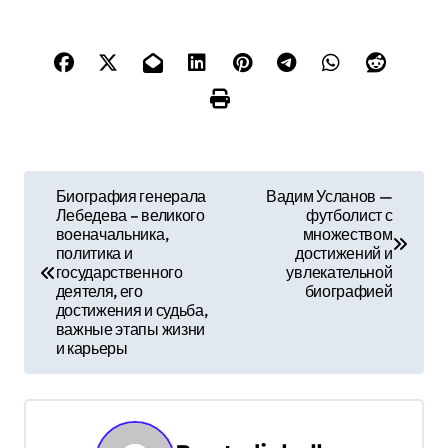
Н
Биография генерала
Вадим Усланов —
Лебедева – великого
футболист с
а
военачальника,
множеством
политика и
достижений и
в
государственного
увлекательной
деятеля, его
биографией
и
достижения и судьба,
важные этапы жизни
г
и карьеры
а
ц