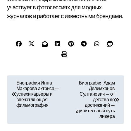
участвует в фотосессиях для модных
журналов и работает с известными брендами.
Н
Биография Инна
Биография Адам
Макарова актриса —
Делимханов
а
успехи карьеры и
Султанович — от
впечатляющая
детства до
в
фильмография
достижений —
удивительный путь
и
лидера
г