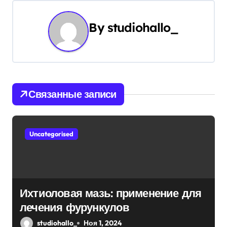
а
By
studiohallo_
ц
и
я
Связанные записи
п
о
Uncategorised
з
а
п
Ихтиоловая мазь: применение для
и
лечения фурункулов
с
studiohallo_
Ноя 1, 2024