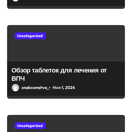
я
м
Uncategorised
Обзор таблеток для лечения от
ВПЧ
znakcomstva_
Ноя 1, 2024
Uncategorised