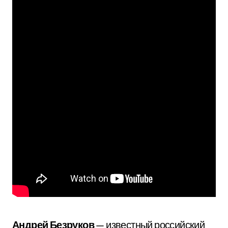
Андрей Безруков
— известный российский