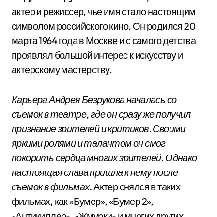
актер и режиссер, чье имя стало настоящим
символом российского кино. Он родился 20
марта 1964 года в Москве и с самого детства
проявлял большой интерес к искусству и
актерскому мастерству.
Карьера Андрея Безрукова началась со
съемок в театре, где он сразу же получил
признание зрителей и критиков. Своими
яркими ролями и талантом он смог
покорить сердца многих зрителей. Однако
настоящая слава пришла к нему после
съемок в фильмах.
Актер снялся в таких
фильмах, как «Бумер», «Бумер 2»,
«Антикиллер», «Жмурки» и многих других.