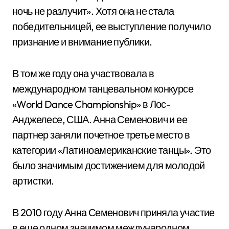
ночь не разлучит». Хотя она не стала
победительницей, ее выступление получило
признание и внимание публики.
В том же году она участвовала в
международном танцевальном конкурсе
«World Dance Championship» в Лос-
Анджелесе, США. Анна Семенович и ее
партнер заняли почетное третье место в
категории «Латиноамериканские танцы». Это
было значимым достижением для молодой
артистки.
В 2010 году Анна Семенович приняла участие
в еще одном значимом международном