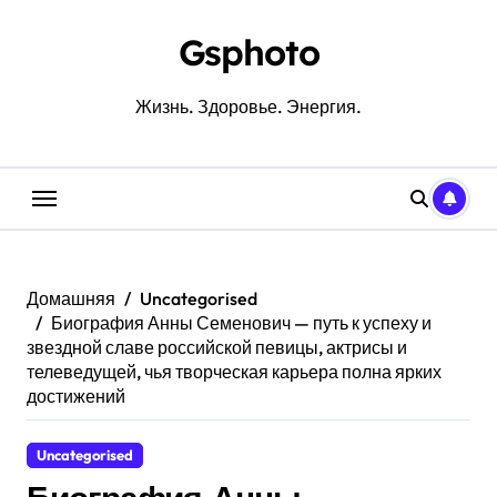
Перейти
к
Gsphoto
содержанию
Жизнь. Здоровье. Энергия.
Домашняя
Uncategorised
Биография Анны Семенович — путь к успеху и
звездной славе российской певицы, актрисы и
телеведущей, чья творческая карьера полна ярких
достижений
Uncategorised