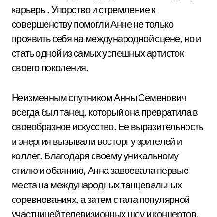
карьеры. Упорство и стремление к
совершенству помогли Анне не только
проявить себя на международной сцене, но и
стать одной из самых успешных артисток
своего поколения.
Неизменным спутником Анны Семенович
всегда был танец, который она превратила в
своеобразное искусство. Ее выразительность
и энергия вызывали восторг у зрителей и
коллег. Благодаря своему уникальному
стилю и обаянию, Анна завоевала первые
места на международных танцевальных
соревнованиях, а затем стала популярной
участницей телевизионных шоу и концертов.