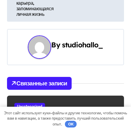
карьера,
и
запоминающаяся
личная жизнь
г
а
ц
By
studiohallo_
и
я
п
Связанные записи
о
з
Uncategorised
Этот сайт использует куки-файлы и другие технологии, чтобы помочь
а
вам в навигации, а также предоставить лучший пользовательский
опыт.
OK
п