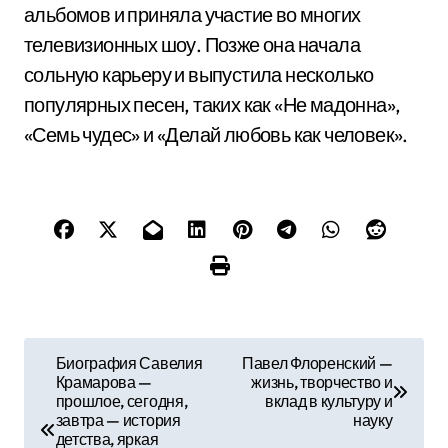
альбомов и приняла участие во многих
телевизионных шоу. Позже она начала
сольную карьеру и выпустила несколько
популярных песен, таких как «Не мадонна»,
«Семь чудес» и «Делай любовь как человек».
Н
Биография Савелия
Павел Флоренский —
Крамарова —
жизнь, творчество и
а
прошлое, сегодня,
вклад в культуру и
завтра — история
науку
в
детства, яркая