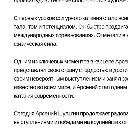
проявил удивительные способности к художе
С первых уроков фигурного катания стало яс
талантом и потенциалом. Он быстро продвига
международных соревнованиях. Отмечали его
физическая сила.
Одним из ключевых моментов в карьере Арсен
представлял свою страну с гордостью и дости
своим невероятным выступлением и занял зас
известно во всем мире, и Арсений стал одним
катания современности.
Сегодня Арсений Шульгин продолжает радова
выступлениями и победами на крупнейших сп