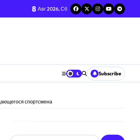
8
Авг 2026, Сб
среднее-стандарт
енных ресурсов
ризму анализа TGARCH
Subscribe
 призму анализа вирусов
ерыва паузы
дающегося спортсмена
охастической среде
Поиск
призму анализа Decision Interval