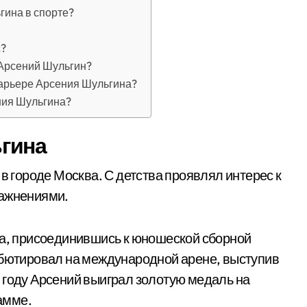
гина в спорте?
с?
 Арсений Шульгин?
карьере Арсения Шульгина?
ния Шульгина?
гина
 в городе Москва. С детства проявлял интерес к
ражнениями.
на, присоединившись к юношеской сборной
ебютировал на международной арене, выступив
 году Арсений выиграл золотую медаль на
амме.