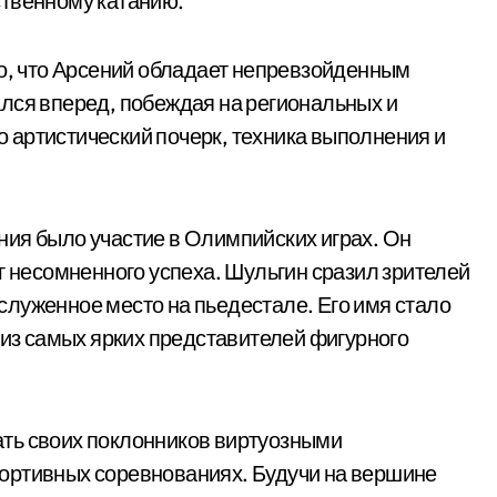
ственному катанию.
но, что Арсений обладает непревзойденным
лся вперед, побеждая на региональных и
 артистический почерк, техника выполнения и
ия было участие в Олимпийских играх. Он
г несомненного успеха. Шульгин сразил зрителей
луженное место на пьедестале. Его имя стало
 из самых ярких представителей фигурного
ть своих поклонников виртуозными
ортивных соревнованиях. Будучи на вершине