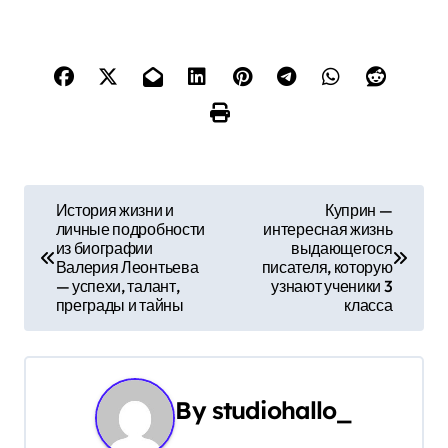
Н
История жизни и
Куприн —
личные подробности
интересная жизнь
а
из биографии
выдающегося
Валерия Леонтьева
писателя, которую
в
— успехи, талант,
узнают ученики 3
преграды и тайны
класса
и
г
а
By
studiohallo_