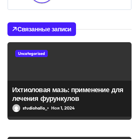
ц
и
я
Связанные записи
п
о
Uncategorised
з
а
п
Ихтиоловая мазь: применение для
лечения фурункулов
и
studiohallo_
Ноя 1, 2024
с
я