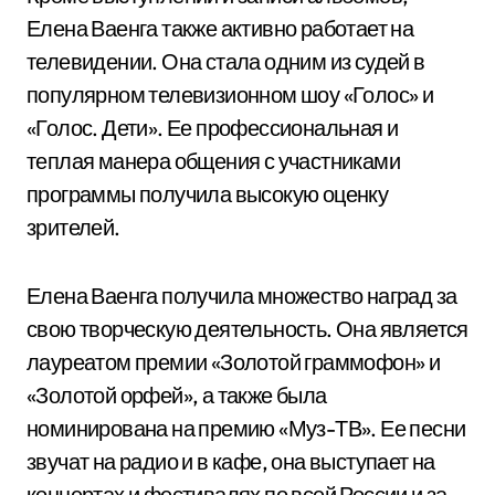
Елена Ваенга также активно работает на
телевидении. Она стала одним из судей в
популярном телевизионном шоу «Голос» и
«Голос. Дети». Ее профессиональная и
теплая манера общения с участниками
программы получила высокую оценку
зрителей.
Елена Ваенга получила множество наград за
свою творческую деятельность. Она является
лауреатом премии «Золотой граммофон» и
«Золотой орфей», а также была
номинирована на премию «Муз-ТВ». Ее песни
звучат на радио и в кафе, она выступает на
концертах и фестивалях по всей России и за