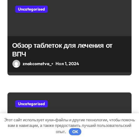
м
Uncategorised
Обзор таблеток для лечения от
ВПЧ
znakcomstva_
Ноя 1, 2024
Uncategorised
Этот сайт использует куки-файлы и другие технологии, чтобы помочь
вам в навигации, а также предоставить лучший пользовательский
опыт.
OK