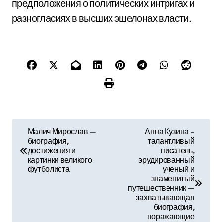
предположения о политических интригах и
разногласиях в высших эшелонах власти.
Н
Малич Мирослав —
Анна Кузина –
биография,
талантливый
а
достижения и
писатель,
картинки великого
эрудированный
в
футболиста
ученый и
знаменитый
и
путешественник —
захватывающая
г
биография,
поражающие