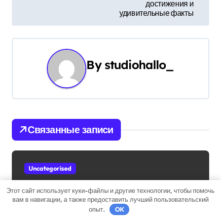
а
достижения и
удивительные факты
ц
и
By
studiohallo_
я
п
о
з
Связанные записи
а
п
Uncategorised
и
Этот сайт использует куки-файлы и другие технологии, чтобы помочь
вам в навигации, а также предоставить лучший пользовательский
с
опыт.
OK