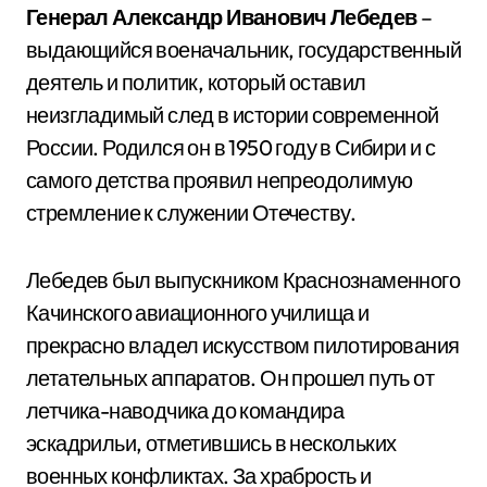
Генерал Александр Иванович Лебедев
–
выдающийся военачальник, государственный
деятель и политик, который оставил
неизгладимый след в истории современной
России. Родился он в 1950 году в Сибири и с
самого детства проявил непреодолимую
стремление к служении Отечеству.
Лебедев был выпускником Краснознаменного
Качинского авиационного училища и
прекрасно владел искусством пилотирования
летательных аппаратов. Он прошел путь от
летчика-наводчика до командира
эскадрильи, отметившись в нескольких
военных конфликтах. За храбрость и