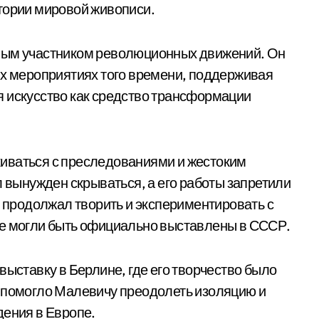
тории мировой живописи.
вным участником революционных движений. Он
ых мероприятиях того времени, поддерживая
я искусство как средство трансформации
иваться с преследованиями и жестоким
л вынужден скрываться, а его работы запретили
ч продолжал творить и экспериментировать с
не могли быть официально выставлены в СССР.
выставку в Берлине, где его творчество было
о помогло Малевичу преодолеть изоляцию и
дения в Европе.