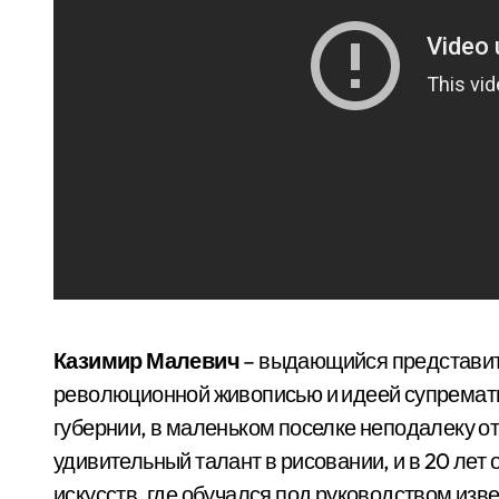
Казимир Малевич
– выдающийся представите
революционной живописью и идеей супрематиз
губернии, в маленьком поселке неподалеку от
удивительный талант в рисовании, и в 20 лет
искусств, где обучался под руководством изв