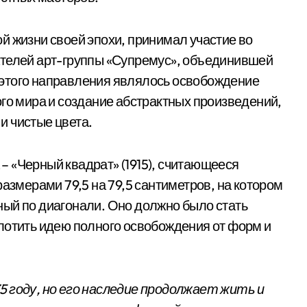
й жизни своей эпохи, принимал участие во
ателей арт-группы «Супремус», объединившей
этого направления являлось освобождение
ого мира и создание абстрактных произведений,
и чистые цвета.
 «Черный квадрат» (1915), считающееся
размерами 79,5 на 79,5 сантиметров, на котором
ый по диагонали. Оно должно было стать
лотить идею полного освобождения от форм и
5 году, но его наследие продолжает жить и