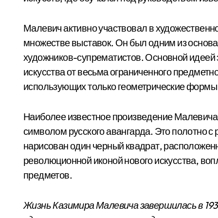
Малевич активно участвовал в художественно
множестве выставок. Он был одним из основ
художников-супрематистов. Основной идеей 
искусства от весьма ограниченного предметн
использующих только геометрические формы 
Наиболее известное произведение Малевича –
символом русского авангарда. Это полотно с 
нарисован один черный квадрат, расположенн
революционной иконой нового искусства, воп
предметов.
Жизнь Казимира Малевича завершилась в 193