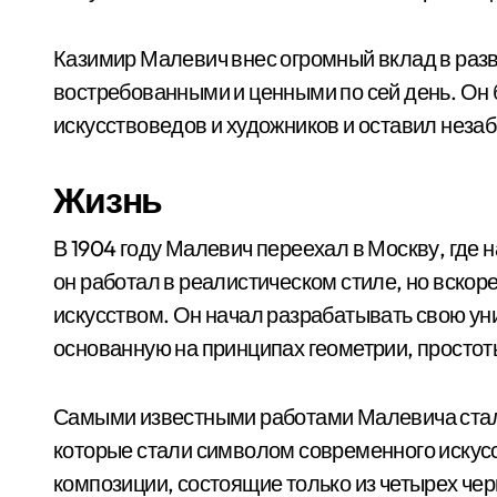
Казимир Малевич внес огромный вклад в разв
востребованными и ценными по сей день. Он
искусствоведов и художников и оставил неза
Жизнь
В 1904 году Малевич переехал в Москву, где
он работал в реалистическом стиле, но вскор
искусством. Он начал разрабатывать свою у
основанную на принципах геометрии, простот
Самыми известными работами Малевича стали
которые стали символом современного искус
композиции, состоящие только из четырех че