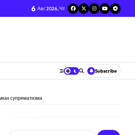
6
Авг 2026, Чт
среднее-стандарт
енных ресурсов
ризму анализа TGARCH
Subscribe
 призму анализа вирусов
ерыва паузы
амках супрематизма
охастической среде
Поиск
призму анализа Decision Interval