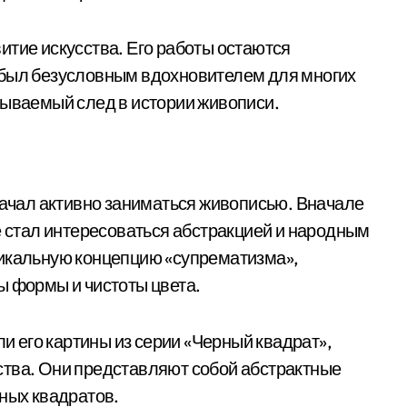
итие искусства. Его работы остаются
 был безусловным вдохновителем для многих
бываемый след в истории живописи.
 начал активно заниматься живописью. Вначале
е стал интересоваться абстракцией и народным
никальную концепцию «супрематизма»,
ы формы и чистоты цвета.
 его картины из серии «Черный квадрат»,
ства. Они представляют собой абстрактные
рных квадратов.