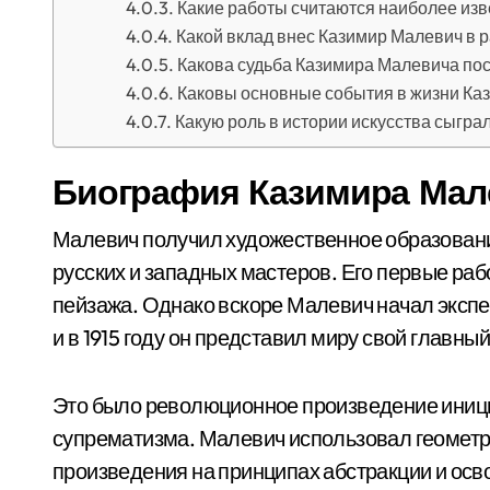
Какие работы считаются наиболее из
Какой вклад внес Казимир Малевич в р
Какова судьба Казимира Малевича пос
Каковы основные события в жизни Ка
Какую роль в истории искусства сыгр
Биография Казимира Мал
Малевич получил художественное образование
русских и западных мастеров. Его первые ра
пейзажа. Однако вскоре Малевич начал экспе
и в 1915 году он представил миру свой главный
Это было революционное произведение иници
супрематизма. Малевич использовал геометр
произведения на принципах абстракции и осво