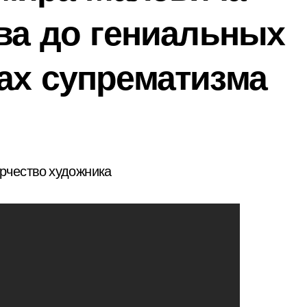
тва до гениальных
ах супрематизма