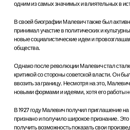
одним из самых значимых и влиятельных в ис
В своей биографии Малевич также был акти
принимал участие в политических и культурн
новые социалистические идеи и провозглаша
общества.
Однако после революции Малевич стал сталк
критикой со стороны советской власти. Он бы
ввозить за границу. Несмотря на это, Малеви
новыми формами и идеями, хотя его работы 
В 1927 году Малевич получил приглашение на 
признано и получило широкое признание. Эт
получить возможность показать свои произве