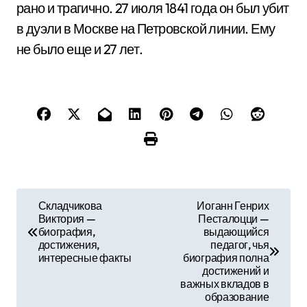
рано и трагично. 27 июля 1841 года он был убит
в дуэли в Москве на Петровской линии. Ему
не было еще и 27 лет.
Н
Складчикова
Иоганн Генрих
Виктория —
Песталоцци —
а
биография,
выдающийся
достижения,
педагог, чья
в
интересные факты
биография полна
достижений и
и
важных вкладов в
образование