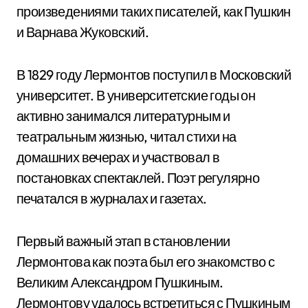
произведениями таких писателей, как Пушкин
и Варнава Жуковский.
В 1829 году Лермонтов поступил в Московский
университет. В университетские годы он
активно занимался литературным и
театральным жизнью, читал стихи на
домашних вечерах и участвовал в
постановках спектаклей. Поэт регулярно
печатался в журналах и газетах.
Первый важный этап в становлении
Лермонтова как поэта был его знакомство с
Великим Александром Пушкиным.
Лермонтову удалось встретиться с Пушкиным