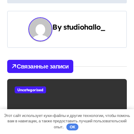
г
а
ц
By
studiohallo_
и
я
п
Связанные записи
о
з
Uncategorised
а
п
Этот сайт использует куки-файлы и другие технологии, чтобы помочь
вам в навигации, а также предоставить лучший пользовательский
и
Ихтиоловая мазь: применение для
опыт.
OK
лечения фурункулов