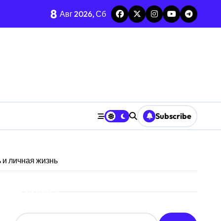
8
Авг 2026, Сб
среднее-стандарт
енных ресурсов
ризму анализа TGARCH
Subscribe
 призму анализа вирусов
ерыва паузы
 и личная жизнь
охастической среде
Поиск
призму анализа Decision Interval