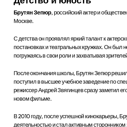
Детство и юность
Брутян Зепюр
, российский актер и обществе
Москве.
С детства он проявлял яркий талант к актерск
постановках и театральных кружках. Он был 
погружаясь в свои роли и захватывая зрител
После окончания школы, Брутян Зепюр решил 
поступил в высшее учебное заведение по спе
режиссер Андрей Звягинцев сразу заметил его
новом фильме.
В 2010 году, после успешной кинокарьеры, Б
деятельностью и стал активным сторонником 