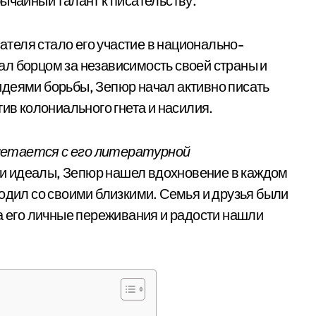
ычайный талант к писательству.
теля стало его участие в национально-
л борцом за независимость своей страны и
идеями борьбы, Зепюр начал активно писать
тив колониального гнета и насилия.
летается с его литературной
и идеалы, Зепюр нашел вдохновение в каждом
одил со своими близкими. Семья и друзья были
 а его личные переживания и радости нашли