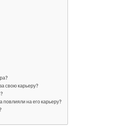
юра?
за свою карьеру?
л?
а повлияли на его карьеру?
?