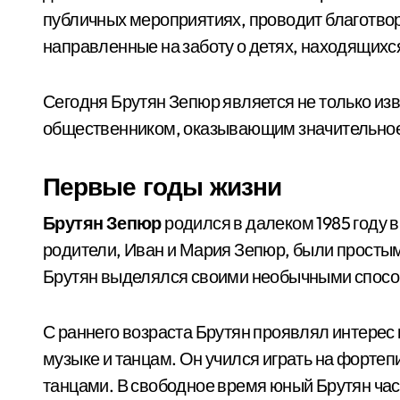
публичных мероприятиях, проводит благотво
направленные на заботу о детях, находящихся
Сегодня Брутян Зепюр является не только из
общественником, оказывающим значительное 
Первые годы жизни
Брутян Зепюр
родился в далеком 1985 году 
родители, Иван и Мария Зепюр, были просты
Брутян выделялся своими необычными спосо
С раннего возраста Брутян проявлял интерес 
музыке и танцам. Он учился играть на фортеп
танцами. В свободное время юный Брутян час