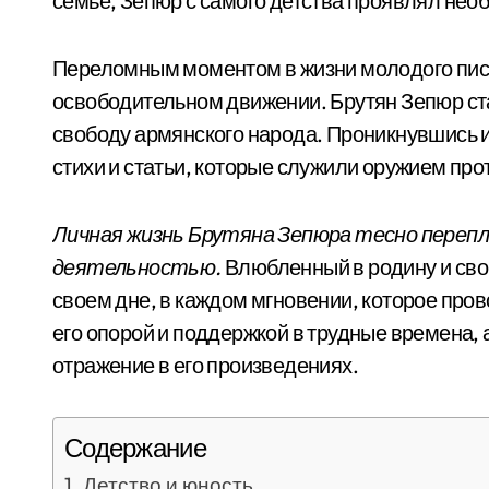
семье, Зепюр с самого детства проявлял необ
Переломным моментом в жизни молодого писа
освободительном движении. Брутян Зепюр ста
свободу армянского народа. Проникнувшись 
стихи и статьи, которые служили оружием про
Личная жизнь Брутяна Зепюра тесно переп
деятельностью.
Влюбленный в родину и сво
своем дне, в каждом мгновении, которое пров
его опорой и поддержкой в трудные времена,
отражение в его произведениях.
Содержание
Детство и юность