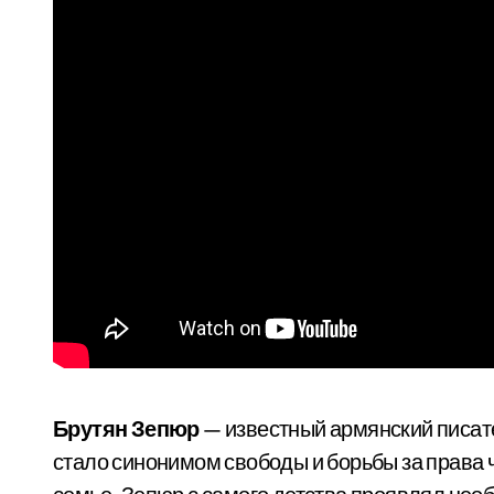
Брутян Зепюр
— известный армянский писате
стало синонимом свободы и борьбы за права ч