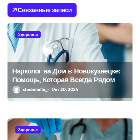
и
Связанные записи
я
п
Здоровье
о
з
Нарколог на Дом в Новокузнецке:
а
Помощь, Которая Всегда Рядом
п
studiohallo_
Окт 30, 2024
и
с
я
Здоровье