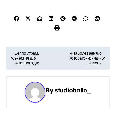
Н
Бег по утрам:
4 заболевания, о
энергия для
которых «кричат»
а
активного дня
колени
в
и
By
studiohallo_
г
а
ц