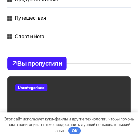
Путешествия
Спорт и йога
Вы пропустили
Uncategorised
Этот сайт использует куки-файлы и другие технологии, чтобы помочь
вам в навигации, а также предоставить лучший пользовательский
Ихтиоловая мазь: применение
опыт.
OK
для лечения фурункулов