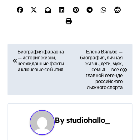
Н
Биография фараона
Елена Вяльбе —
— история жизни,
биография, личная
а
неожиданные факты
жизнь, дети, муж,
и ключевые события
семья — все о
в
главной легенде
российского
и
лыжного спорта
г
а
By
studiohallo_
ц
и