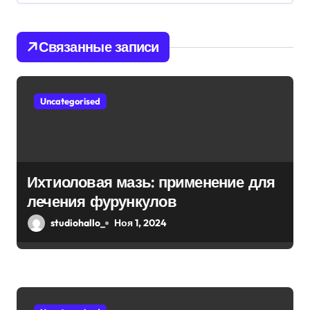
я
Связанные записи
п
о
Uncategorised
з
а
п
Ихтиоловая мазь: применение для
и
лечения фурункулов
с
studiohallo_
Ноя 1, 2024
я
м