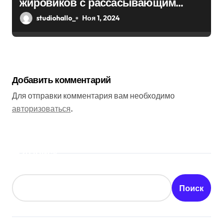
жировиков с рассасывающим
эффектом
studiohallo_
Ноя 1, 2024
Добавить комментарий
Для отправки комментария вам необходимо
авторизоваться
.
Поиск
Поиск