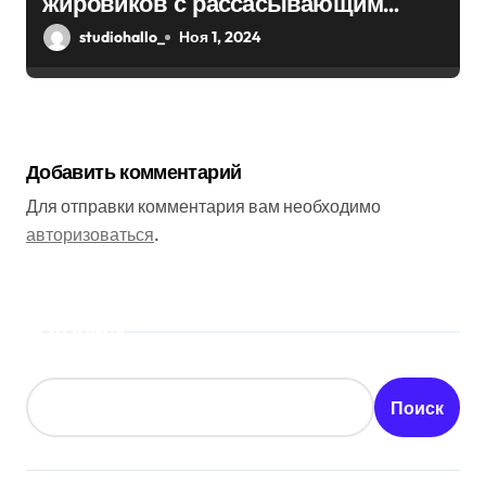
жировиков с рассасывающим
эффектом
studiohallo_
Ноя 1, 2024
Добавить комментарий
Для отправки комментария вам необходимо
авторизоваться
.
Поиск
Поиск