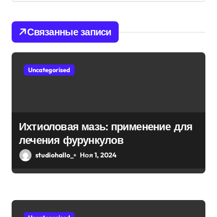
и
я
Связанные записи
п
о
Uncategorised
з
а
п
Ихтиоловая мазь: применение для
лечения фурункулов
и
studiohallo_
Ноя 1, 2024
с
я
м