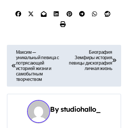
Н
Максим —
Биография
уникальный певица с
Земфиры история
а
потрясающей
певицы дискография
историей жизни и
личная жизнь
в
самобытным
творчеством
и
г
а
By
studiohallo_
ц