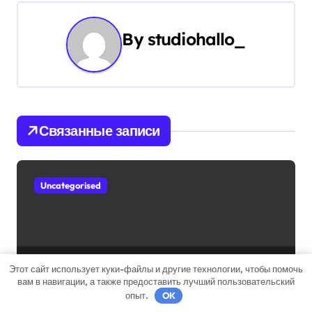
а
By
studiohallo_
ц
и
я
Связанные записи
п
о
Uncategorised
з
а
п
Ихтиоловая мазь: применение для
Этот сайт использует куки-файлы и другие технологии, чтобы помочь
и
вам в навигации, а также предоставить лучший пользовательский
лечения фурункулов
опыт.
OK
с
studiohallo_
Ноя 1, 2024