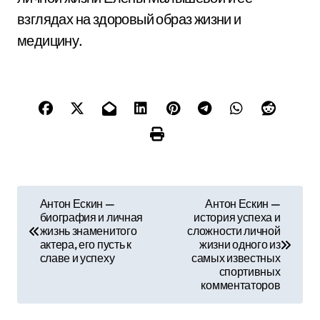
взглядах на здоровый образ жизни и
медицину.
Н
Антон Ескин —
Антон Ескин —
биография и личная
история успеха и
а
жизнь знаменитого
сложности личной
актера, его пусть к
жизни одного из
в
славе и успеху
самых известных
спортивных
и
комментаторов
г