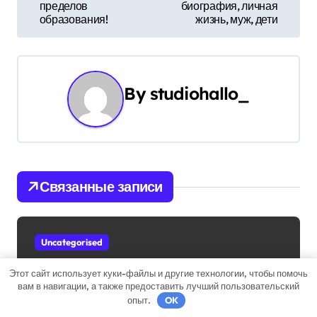
пределов
биография, личная
и
образования!
жизнь, муж, дети
г
а
By
studiohallo_
ц
и
я
Связанные записи
п
о
Uncategorised
з
Этот сайт использует куки-файлы и другие технологии, чтобы помочь
а
вам в навигации, а также предоставить лучший пользовательский
опыт.
OK
п