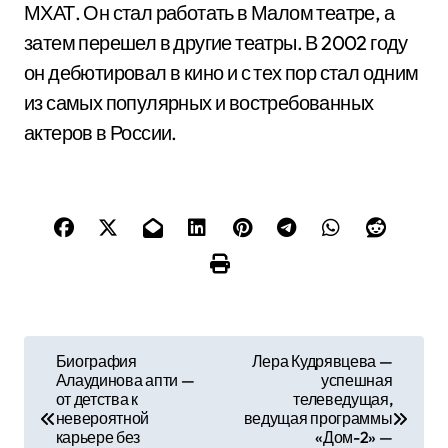
МХАТ. Он стал работать в Малом театре, а
затем перешел в другие театры. В 2002 году
он дебютировал в кино и с тех пор стал одним
из самых популярных и востребованных
актеров в России.
Н
Биография
Лера Кудрявцева —
Алаудинова апти —
успешная
а
от детства к
телеведущая,
невероятной
ведущая программы
в
карьере без
«Дом-2» —