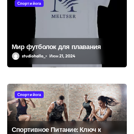
я
Спорт и йога
м
Мир футболок для плавания
studiohallo_
Июн 21, 2024
Спорт и йога
Спортивное Питание: Ключ к