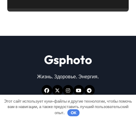
45
Gsphoto
Жизнь. Здоровье. Энергия.
Этот сайт использует куки-файлы и другие технологии, чтобы помочь
вам в навигации, а также предоставить лучший пользовательский
опыт.
OK
Авторские права © Все права защищены
|
Newspaperup
от
Themeansar
.