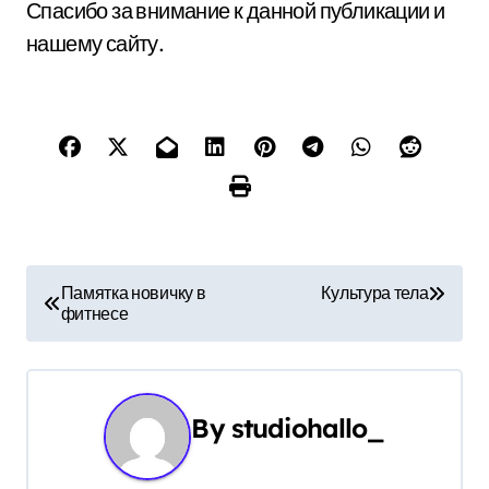
Спасибо за внимание к данной публикации и
нашему сайту.
Н
Памятка новичку в
Культура тела
фитнесе
а
в
и
By
studiohallo_
г