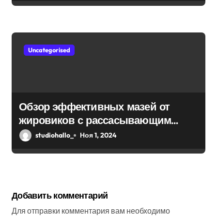
Uncategorised
Обзор эффективных мазей от
жировиков с рассасывающим
эффектом
studiohallo_
Ноя 1, 2024
Добавить комментарий
Для отправки комментария вам необходимо