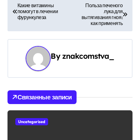
Н
Какие витамины
Польза печеного
помогут в лечении
лука для
а
фурункулеза
вытягивания гноя:
как применять
в
и
г
By
znakcomstva_
а
ц
и
Связанные записи
я
п
Uncategorised
о