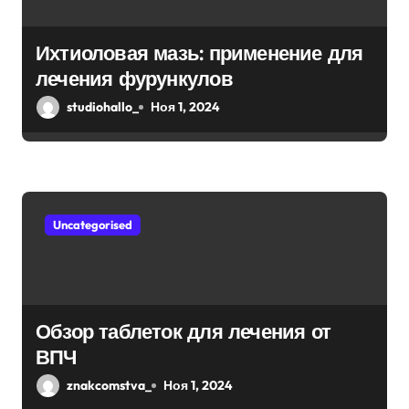
з
а
Ихтиоловая мазь: применение для
лечения фурункулов
п
studiohallo_
Ноя 1, 2024
и
с
я
Uncategorised
м
Обзор таблеток для лечения от
ВПЧ
znakcomstva_
Ноя 1, 2024