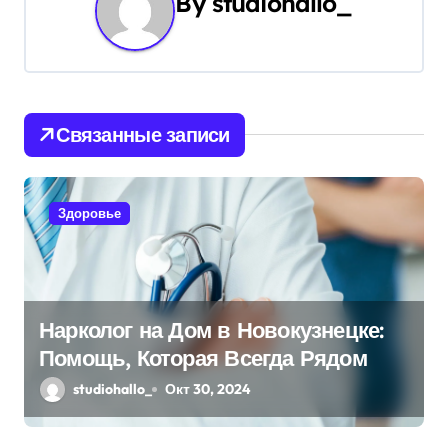
By
studiohallo_
г
а
ц
и
Связанные записи
я
п
Здоровье
о
з
Нарколог на Дом в Новокузнецке:
а
Помощь, Которая Всегда Рядом
п
studiohallo_
Окт 30, 2024
и