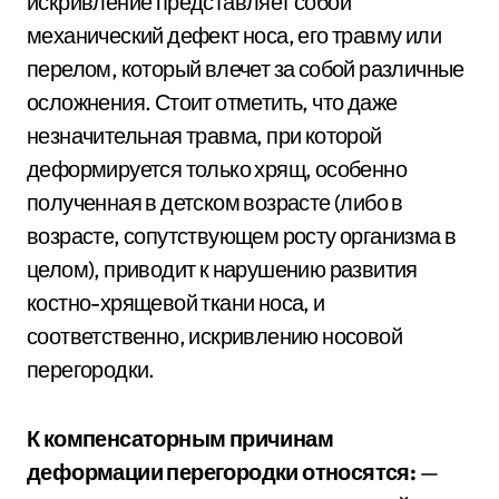
искривление представляет собой
механический дефект носа, его травму или
перелом, который влечет за собой различные
осложнения. Стоит отметить, что даже
незначительная травма, при которой
деформируется только хрящ, особенно
полученная в детском возрасте (либо в
возрасте, сопутствующем росту организма в
целом), приводит к нарушению развития
костно-хрящевой ткани носа, и
соответственно, искривлению носовой
перегородки.
К компенсаторным причинам
деформации перегородки относятся:
—