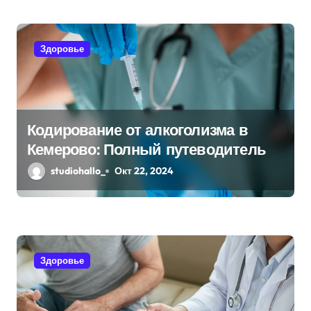
с
я
Здоровье
м
Кодирование от алкоголизма в
Кемерово: Полный путеводитель
studiohallo_
Окт 22, 2024
Здоровье