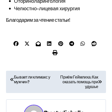
Оториноларингология
Челюстно-лицевая хирургия
Благодарим за чтение статьи!
Н
Бывает ли климакс у
Приём Геймлиха: Как
мужчин?
оказать помощь при
а
удушье
в
и