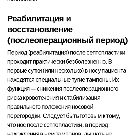
Реабилитация и
восстановление
(послеоперационный период)
Период (реабилитация) после септопластики
проходит практически безболезненно. В
первые сутки (или несколько) в носу пациента
находятся специальные тугие тампоны. Их
функция — снижения послеоперационного
риска кровотечения и стабилизация
правильного положения носовой
перегородки. Следует быть готовым к тому,
что нос после септопластики, в период
нахождения в нем тампонов, дышать не