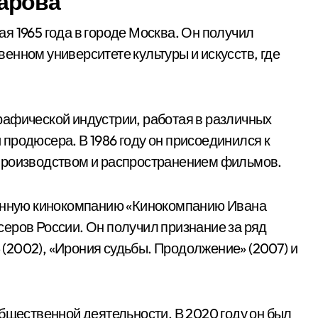
арова
я 1965 года в городе Москва. Он получил
енном университете культуры и искусств, где
рафической индустрии, работая в различных
продюсера. В 1986 году он присоединился к
производством и распространением фильмов.
венную кинокомпанию «Кинокомпанию Ивана
еров России. Он получил признание за ряд
(2002), «Ирония судьбы. Продолжение» (2007) и
общественной деятельности. В 2020 году он был