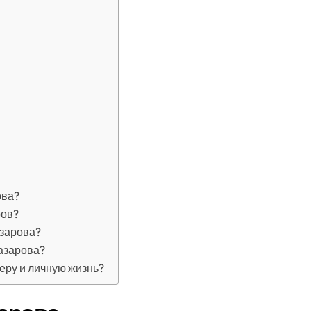
ова?
ров?
азарова?
азарова?
еру и личную жизнь?