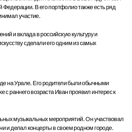
й Федерации. В его портфолио также есть ряд
инимал участие.
ий и вклада в российскую культуру и
искусству сделали его одним из самых
де на Урале. Его родители были обычными
же с раннего возраста Иван проявил интерес к
льных музыкальных мероприятий. Он участвовал
ни и делал концерты в своем родном городе.