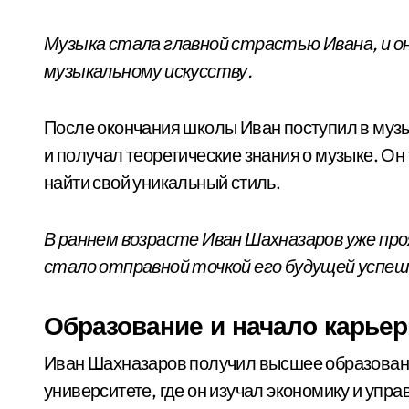
Музыка стала главной страстью Ивана, и о
музыкальному искусству.
После окончания школы Иван поступил в музы
и получал теоретические знания о музыке. Он
найти свой уникальный стиль.
В раннем возрасте Иван Шахназаров уже про
стало отправной точкой его будущей успеш
Образование и начало карье
Иван Шахназаров получил высшее образован
университете, где он изучал экономику и упра