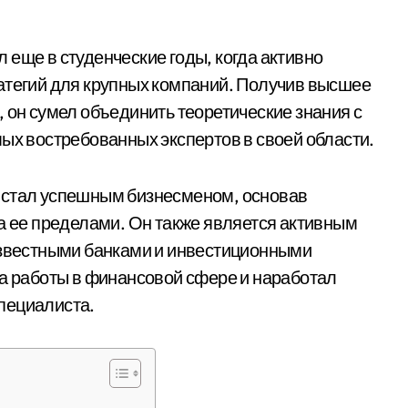
 еще в студенческие годы, когда активно
атегий для крупных компаний. Получив высшее
 он сумел объединить теоретические знания с
мых востребованных экспертов в своей области.
 стал успешным бизнесменом, основав
за ее пределами. Он также является активным
известными банками и инвестиционными
та работы в финансовой сфере и наработал
пециалиста.