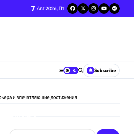
7
Авг 2026, Пт
среднее-стандарт
енных ресурсов
ризму анализа TGARCH
Subscribe
 призму анализа вирусов
ерыва паузы
арьера и впечатляющие достижения
охастической среде
Поиск
призму анализа Decision Interval