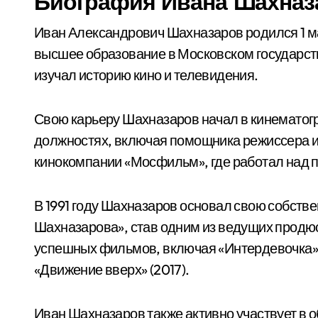
Биография Ивана Шахназ
Иван Александрович Шахназаров родился 1 ма
высшее образование в Московском государств
изучал историю кино и телевидения.
Свою карьеру Шахназаров начал в кинематог
должностях, включая помощника режиссера и 
кинокомпании «Мосфильм», где работал над 
В 1991 году Шахназаров основал свою собст
Шахназарова», став одним из ведущих продюс
успешных фильмов, включая «Интердевочка» 
«Движение вверх» (2017).
Иван Шахназаров также активно участвует в 