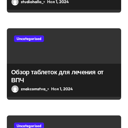
я
studiohallo_
Ноя 1, 2024
м
Uncategorised
Обзор таблеток для лечения от
ВПЧ
znakcomstva_
Ноя 1, 2024
Uncategorised