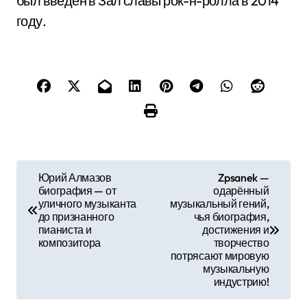
был введен в Зал славы рок-н-ролла в 2014
году.
Н
Юрий Алмазов
Zpsanek —
биография — от
одарённый
а
уличного музыканта
музыкальный гений,
до признанного
чья биография,
в
пианиста и
достижения и
композитора
творчество
и
потрясают мировую
музыкальную
г
индустрию!