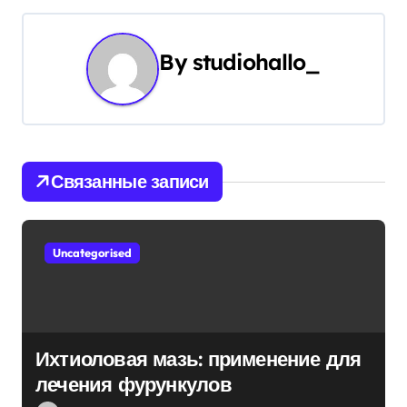
а
ц
By
studiohallo_
и
я
п
Связанные записи
о
з
Uncategorised
а
п
и
Ихтиоловая мазь: применение для
с
лечения фурункулов