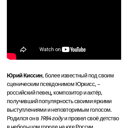
Юрий Киссин
, более известный под своим
сценическим псевдонимом Юркисс, –
российский певец, композитор и актёр,
получивший популярность своими яркими
выступлениями и неповторимым голосом.
Родился он в
1984 году
и провел своё детство
в небольшом городе на юге России.