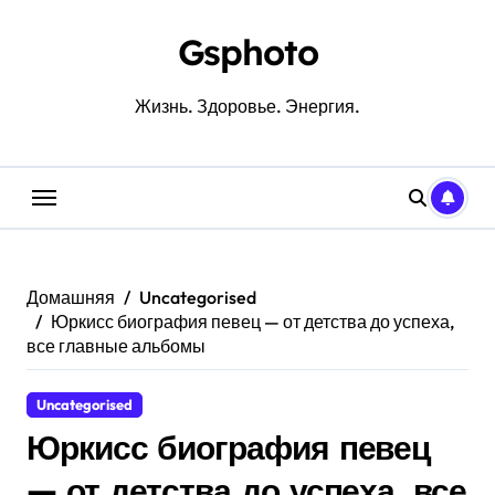
Перейти
к
Gsphoto
содержанию
Жизнь. Здоровье. Энергия.
Домашняя
Uncategorised
Юркисс биография певец — от детства до успеха,
все главные альбомы
Uncategorised
Юркисс биография певец
— от детства до успеха, все