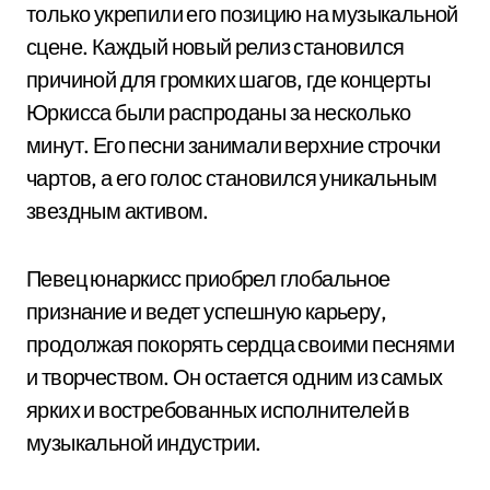
только укрепили его позицию на музыкальной
сцене. Каждый новый релиз становился
причиной для громких шагов, где концерты
Юркисса были распроданы за несколько
минут. Его песни занимали верхние строчки
чартов, а его голос становился уникальным
звездным активом.
Певец юнаркисс приобрел глобальное
признание и ведет успешную карьеру,
продолжая покорять сердца своими песнями
и творчеством. Он остается одним из самых
ярких и востребованных исполнителей в
музыкальной индустрии.