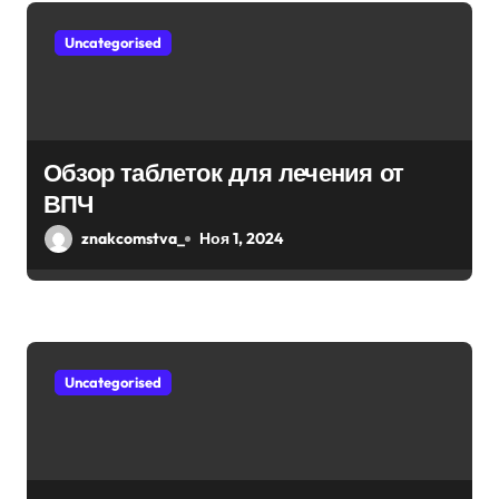
м
Uncategorised
Обзор таблеток для лечения от
ВПЧ
znakcomstva_
Ноя 1, 2024
Uncategorised