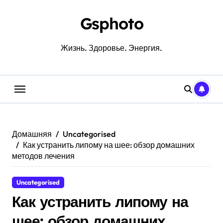
Перейти
к
Gsphoto
содержанию
Жизнь. Здоровье. Энергия.
Домашняя
Uncategorised
Как устранить липому на шее: обзор домашних
методов лечения
Uncategorised
Как устранить липому на
шее: обзор домашних