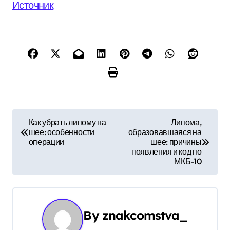
Источник
Н
Как убрать липому на
Липома,
шее: особенности
образовавшаяся на
а
операции
шее: причины
появления и код по
в
МКБ-10
и
г
By
znakcomstva_
а