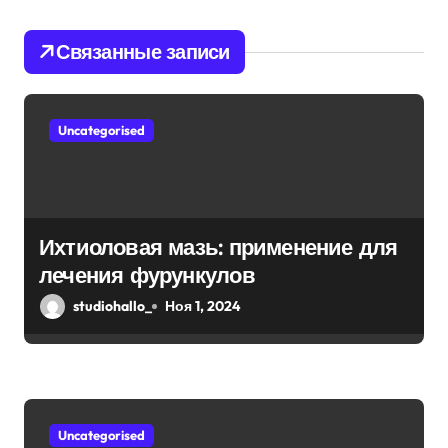
я
Связанные записи
п
о
Uncategorised
з
а
п
Ихтиоловая мазь: применение для
и
лечения фурункулов
с
studiohallo_
Ноя 1, 2024
я
м
Uncategorised