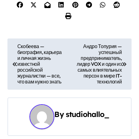
Н
Скобеева —
Андро Топурия —
биография, карьера
успешный
а
и личная жизнь
предприниматель,
известной
лидер VOX и один из
в
российской
самых влиятельных
журналистки — все,
персон в мире IT-
и
что вам нужно знать
технологий
г
а
By
studiohallo_
ц
и