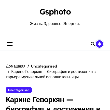
Перейти
к
Gsphoto
содержанию
Жизнь. Здоровье. Энергия.
Домашняя
Uncategorised
Карине Геворкян — биография и достижения в
карьере музыкальной исполнительницы
Uncategorised
Карине Геворкян —
биография и достижения в