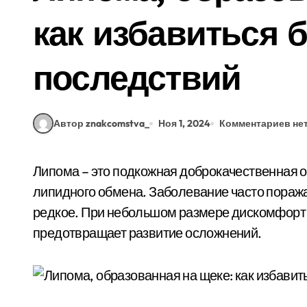
как избавиться 
последствий
Автор znakcomstva_
Ноя 1, 2024
Комментариев не
Липома – это подкожная доброкачественная опухоль, сформированная по причине нарушения
липидного обмена. Заболевание часто поража
редкое. При небольшом размере дискомфорт 
предотвращает развитие осложнений.