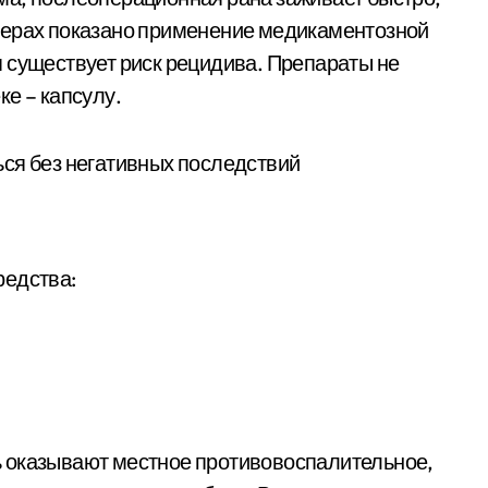
мерах показано применение медикаментозной
 существует риск рецидива. Препараты не
е – капсулу.
редства:
 оказывают местное противовоспалительное,