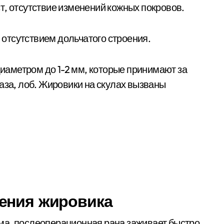
т, отсутствие изменений кожных покровов.
отсутствием дольчатого строения.
аметром до 1-2 мм, которые принимают за
аза, лоб. Жировики на скулах вызваны
ения жировика
ма, послеоперационная рана заживает быстро,