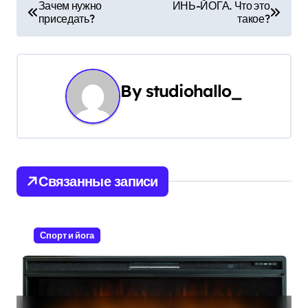
Н
Зачем нужно
ИНЬ-ЙОГА. Что это
приседать?
такое?
а
в
и
By
studiohallo_
г
а
ц
Связанные записи
и
я
Спорт и йога
п
о