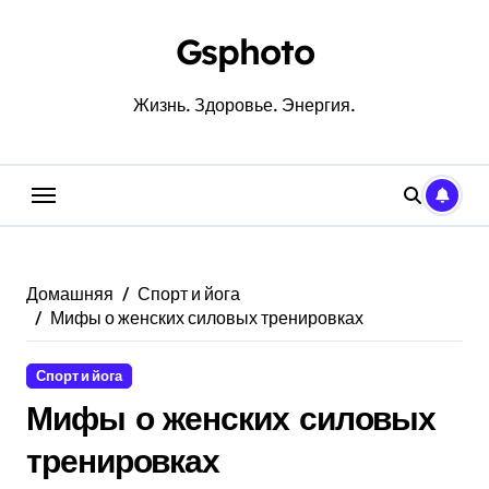
Перейти
к
Gsphoto
содержанию
Жизнь. Здоровье. Энергия.
Домашняя
Спорт и йога
Мифы о женских силовых тренировках
Спорт и йога
Мифы о женских силовых
тренировках