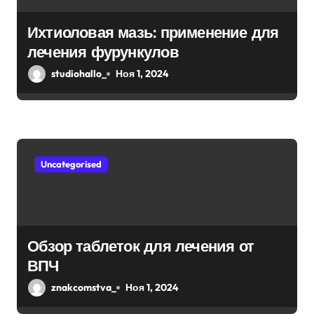
п
Ихтиоловая мазь: применение для
и
лечения фурункулов
с
studiohallo_
Ноя 1, 2024
я
м
Uncategorised
Обзор таблеток для лечения от
ВПЧ
znakcomstva_
Ноя 1, 2024