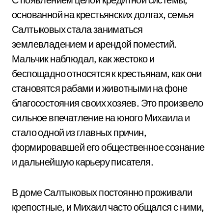
основанной на крестьянских долгах, семья
Салтыковых стала заниматься
землевладением и арендой поместий.
Мальчик наблюдал, как жестоко и
беспощадно относятся к крестьянам, как они
становятся рабами и животными на фоне
благосостояния своих хозяев. Это произвело
сильное впечатление на юного Михаила и
стало одной из главных причин,
формировавшей его общественное сознание
и дальнейшую карьеру писателя.
В доме Салтыковых постоянно проживали
крепостные, и Михаил часто общался с ними,