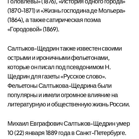
Головлевы» (1876), «История одного города»
(1870-1871) и «Жизнь господина де Мольера»
(1864), а также сатирическая поэма
«Городовой» (1869).
Салтыков-Щедрин также известен своими
острыми и ироничными фельетонами,
которые он писал под псевдонимом Н.
Щедрин для газеты «Русское слово».
Фельетоны Салтыкова-Щедрина были
популярны и имели огромное влияние на
литературную и общественную жизнь России.
Михаил Евграфович Салтыков-Щедрин умер
10 (22) января 1889 года в Санкт-Петербурге.