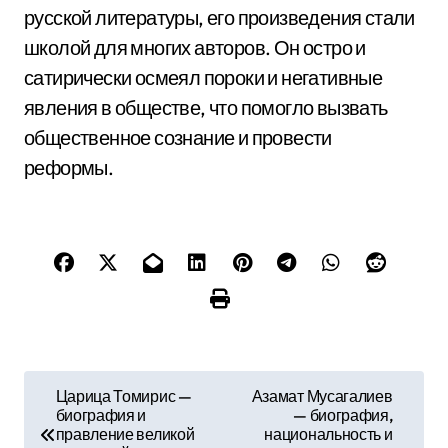
русской литературы, его произведения стали
школой для многих авторов. Он остро и
сатирически осмеял пороки и негативные
явления в обществе, что помогло вызвать
общественное сознание и провести
реформы.
Н
Царица Томирис —
Азамат Мусагалиев
биография и
— биография,
а
правление великой
национальность и