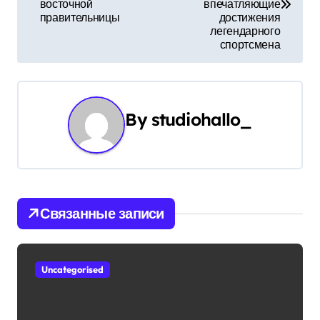
восточной
впечатляющие
в
правительницы
достижения
легендарного
и
спортсмена
г
а
By
studiohallo_
ц
и
я
Связанные записи
п
о
Uncategorised
з
а