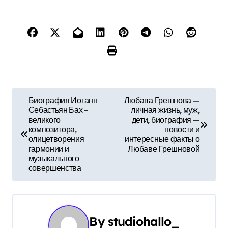
Н
Биография Иоганн
Любава Грешнова —
Себастьян Бах –
личная жизнь, муж,
а
великого
дети, биография —
композитора,
новости и
в
олицетворения
интересные факты о
гармонии и
Любаве Грешновой
и
музыкального
совершенства
г
а
ц
By
studiohallo_