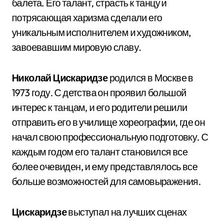
балета. Его талант, страсть к танцу и
потрясающая харизма сделали его
уникальным исполнителем и художником,
завоевавшим мировую славу.
Николай Цискаридзе
родился в Москве в
1973 году. С детства он проявил большой
интерес к танцам, и его родители решили
отправить его в училище хореографии, где он
начал свою профессиональную подготовку. С
каждым годом его талант становился все
более очевиден, и ему представлялось все
больше возможностей для самовыражения.
Цискаридзе
выступал на лучших сценах