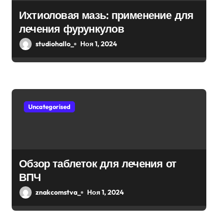
а
Ихтиоловая мазь: применение для
п
лечения фурункулов
и
studiohallo_
Ноя 1, 2024
с
я
м
Uncategorised
Обзор таблеток для лечения от
ВПЧ
znakcomstva_
Ноя 1, 2024