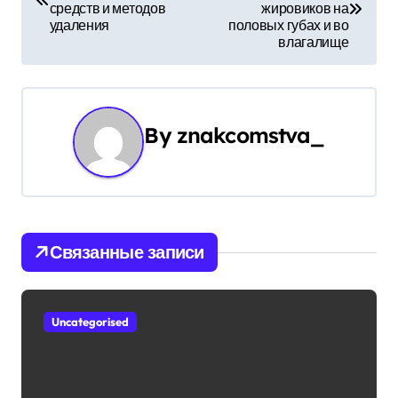
а
средств и методов
жировиков на
удаления
половых губах и во
в
влагалище
и
г
By
znakcomstva_
а
ц
и
Связанные записи
я
п
Uncategorised
о
з