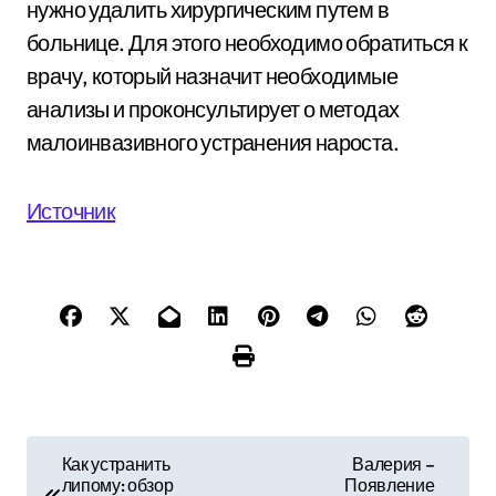
нужно удалить хирургическим путем в
больнице. Для этого необходимо обратиться к
врачу, который назначит необходимые
анализы и проконсультирует о методах
малоинвазивного устранения нароста.
Источник
Н
Как устранить
Валерия –
липому: обзор
Появление