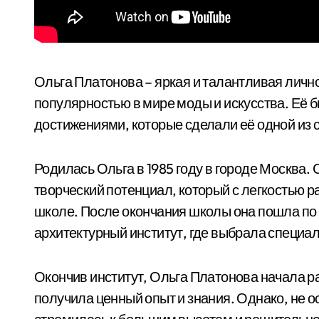
Ольга Платонова – яркая и талантливая лично
популярностью в мире моды и искусства. Её
достижениями, которые сделали её одной из 
Родилась Ольга в 1985 году в городе Москва.
творческий потенциал, который с легкостью 
школе. После окончания школы она пошла по 
архитектурный институт, где выбрала специа
Окончив институт, Ольга Платонова начала ра
получила ценный опыт и знания. Однако, не о