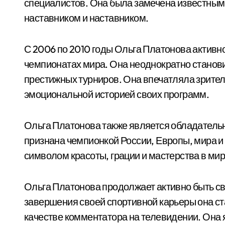
специалистов. Она была замечена известным
наставником и наставником.
С 2006 по 2010 годы Ольга Платонова активн
чемпионатах мира. Она неоднократно станов
престижных турниров. Она впечатляла зрителе
эмоциональной историей своих программ.
Ольга Платонова также является обладательн
признана чемпионкой России, Европы, мира и
символом красоты, грации и мастерства в мир
Ольга Платонова продолжает активно быть с
завершения своей спортивной карьеры она ста
качестве комментатора на телевидении. Она