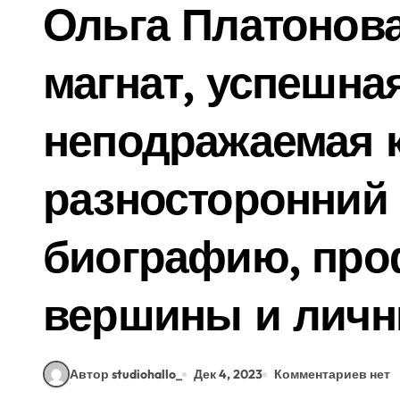
Ольга Платоно
магнат, успешна
неподражаемая 
разносторонний 
биографию, пр
вершины и личн
Автор studiohallo_
Дек 4, 2023
Комментариев нет