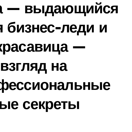
ва — выдающийся
я бизнес-леди и
красавица —
взгляд на
офессиональные
ые секреты