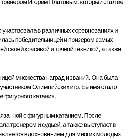
 тренером Игорем Платовым, который стал ее
о участвовала в различных соревнованиях и
илась победительницей и призером самых
й своей красивой и точной техникой, а также
ицей множества наград и званий. Она была
 участником Олимпийских игр. Ее имя стало
е фигурного катания.
вязанной с фигурным катанием. После
ла тренером и судьей, а также выступает в
 является вдохновением для многих молодых