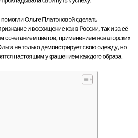
прокладывала свой путь к успеху.
 помогли Ольге Платоновой сделать
изнание и восхищение как в России, так и за её
м сочетанием цветов, применением новаторских
Ольга не только демонстрирует свою одежду, но
вятся настоящим украшением каждого образа.