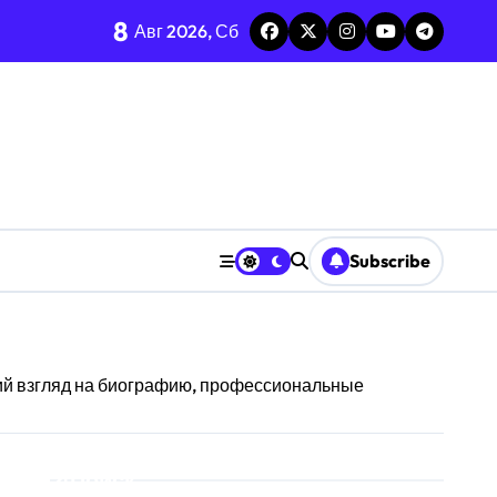
8
Авг 2026, Сб
среднее-стандарт
енных ресурсов
ризму анализа TGARCH
Subscribe
 призму анализа вирусов
ерыва паузы
ий взгляд на биографию, профессиональные
охастической среде
призму анализа Decision Interval
Поиск