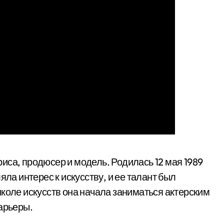
иса, продюсер и модель. Родилась 12 мая 1989
яла интерес к искусству, и ее талант был
школе искусств она начала заниматься актерским
арьеры.