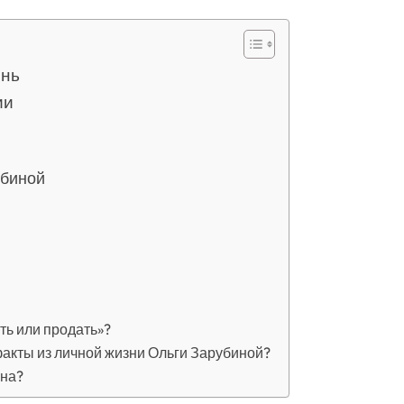
знь
ии
убиной
ть или продать»?
акты из личной жизни Ольги Зарубиной?
ина?