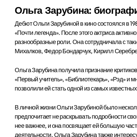
Ольга Зарубина: биограф
Дебют Ольги Зарубиной в кино состоялся в 19
«Почти легенда». После этого актриса активн
разнообразные роли. Она сотрудничала с так
Михалков, Федор Бондарчук, Кирилл Серебре
Ольга Зарубина получила признание критиков 
«Первый учитель», «Библиотекарь», «Рэд» и м
позволили ей стать одной из самых известных 
В личной жизни Ольги Зарубиной было нескол
предпочитает не раскрывать подробности свои
нее важнее, и она посвящает ей большую част
деятельности, Ольга Зарубина также интерес