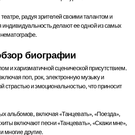
 театре, радуя зрителей своими талантом и
я индивидуальность делают ее одной из самых
кинематографе.
 обзор биографии
ом и харизматичной сценической присутствием.
включая поп, рок, электронную музыку и
ой страстью и эмоциональностью, что приносит
х альбомов, включая «Танцевать», «Поезда»,
 хиты включают песни «Танцевать», «Скажи мне»,
 и многие другие.