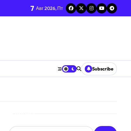
7
Авг 2026, Пт
среднее-стандарт
енных ресурсов
ризму анализа TGARCH
Subscribe
 призму анализа вирусов
ерыва паузы
охастической среде
Поиск
призму анализа Decision Interval