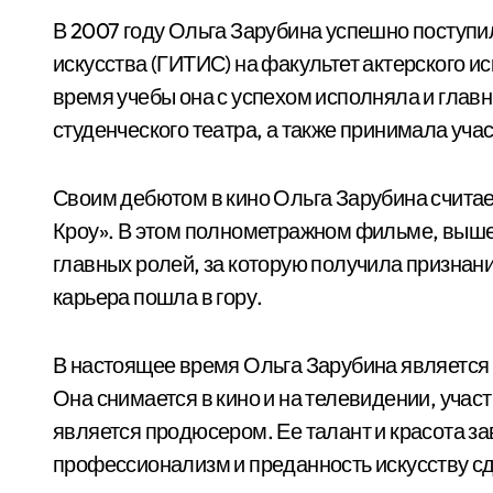
В 2007 году Ольга Зарубина успешно поступи
искусства (ГИТИС) на факультет актерского и
время учебы она с успехом исполняла и главн
студенческого театра, а также принимала уча
Своим дебютом в кино Ольга Зарубина считае
Кроу». В этом полнометражном фильме, вышед
главных ролей, за которую получила признание
карьера пошла в гору.
В настоящее время Ольга Зарубина является 
Она снимается в кино и на телевидении, участ
является продюсером. Ее талант и красота з
профессионализм и преданность искусству сд