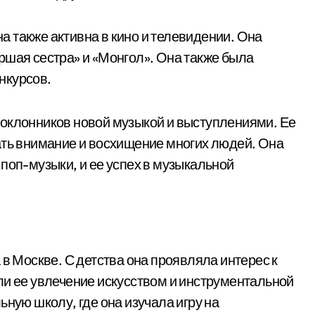
 также активна в кино и телевидении. Она
ршая сестра» и «Монгол». Она также была
нкурсов.
поклонников новой музыкой и выступлениями. Ее
ать внимание и восхищение многих людей. Она
поп-музыки, и ее успех в музыкальной
 в Москве. С детства она проявляла интерес к
ли ее увлечение искусством и инструментальной
ьную школу, где она изучала игру на