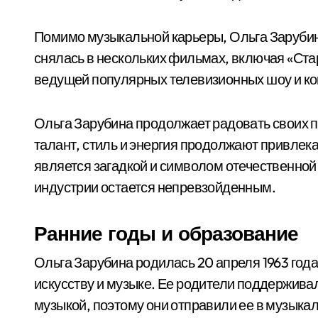
Помимо музыкальной карьеры, Ольга Зарубина
снялась в нескольких фильмах, включая «Ста
ведущей популярных телевизионных шоу и ко
Ольга Зарубина продолжает радовать своих 
талант, стиль и энергия продолжают привлек
является загадкой и символом отечественной 
индустрии остается непревзойденным.
Ранние годы и образование
Ольга Зарубина родилась 20 апреля 1963 года
искусству и музыке. Ее родители поддержива
музыкой, поэтому они отправили ее в музыкал