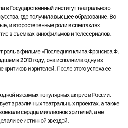
ла в Государственный институт театрального
скусства, где получила высшее образование. Во
ые, и второстепенные роли в спектаклях
стие в съемках кинофильмов и телесериалов.
т роль в фильме «Последняя клипа Фрэнсиса Ф.
шем в 2010 году, она исполнила одну из
 критиков и зрителей. После этого успеха ее
одной из самых популярных актрис в России.
вует в различных театральных проектах, а также
авоевали сердца миллионов зрителей, а ее
елали ее истинной звездой.