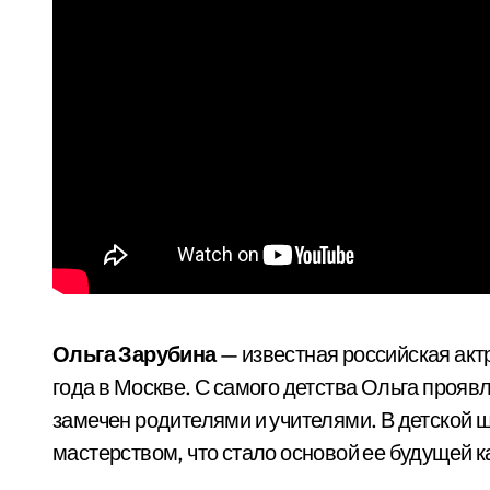
Ольга Зарубина
— известная российская актр
года в Москве. С самого детства Ольга проявл
замечен родителями и учителями. В детской 
мастерством, что стало основой ее будущей к