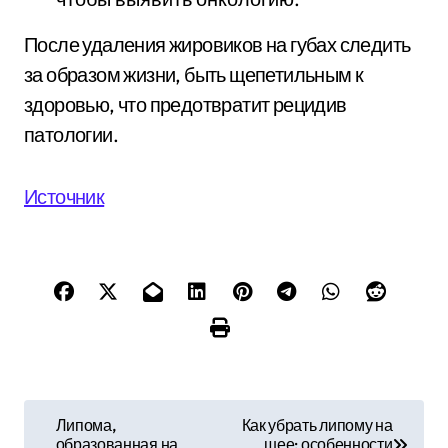
После удаления жировиков на губах следить
за образом жизни, быть щепетильным к
здоровью, что предотвратит рецидив
патологии.
Источник
Н
Липома,
Как убрать липому на
образованная на
шее: особенности