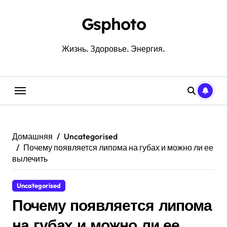
Перейти
к
Gsphoto
содержанию
Жизнь. Здоровье. Энергия.
Домашняя
Uncategorised
Почему появляется липома на губах и можно ли ее
вылечить
Uncategorised
Почему появляется липома
на губах и можно ли ее