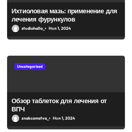
а
Ихтиоловая мазь: применение для
п
лечения фурункулов
и
studiohallo_
Ноя 1, 2024
с
я
м
Uncategorised
Обзор таблеток для лечения от
ВПЧ
znakcomstva_
Ноя 1, 2024