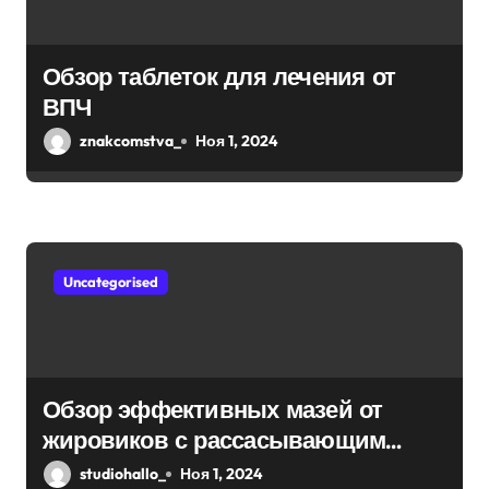
Обзор таблеток для лечения от
ВПЧ
znakcomstva_
Ноя 1, 2024
Uncategorised
Обзор эффективных мазей от
жировиков с рассасывающим
эффектом
studiohallo_
Ноя 1, 2024