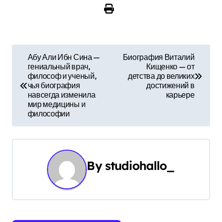
Н
Абу Али Ибн Сина —
Биография Виталий
гениальный врач,
Кищенко — от
а
философ и ученый,
детства до великих
чья биография
достижений в
в
навсегда изменила
карьере
мир медицины и
и
философии
г
а
By
studiohallo_
ц
и
я