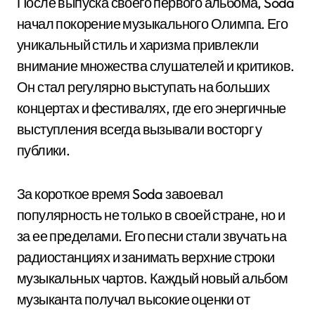
После выпуска своего первого альбома, Soda
начал покорение музыкального Олимпа. Его
уникальный стиль и харизма привлекли
внимание множества слушателей и критиков.
Он стал регулярно выступать на больших
концертах и фестивалях, где его энергичные
выступления всегда вызывали восторг у
публики.
За короткое время Soda завоевал
популярность не только в своей стране, но и
за ее пределами. Его песни стали звучать на
радиостанциях и занимать верхние строки
музыкальных чартов. Каждый новый альбом
музыканта получал высокие оценки от