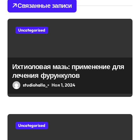
Связанные записи
п
о
Uncategorised
з
а
п
Ихтиоловая мазь: применение для
и
лечения фурункулов
с
studiohallo_
Ноя 1, 2024
я
м
Uncategorised