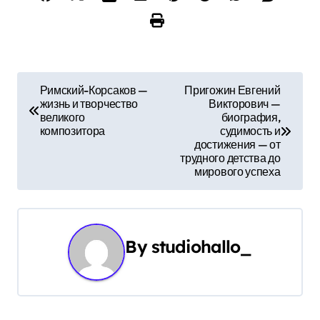
Н
Римский-Корсаков —
Пригожин Евгений
жизнь и творчество
Викторович —
а
великого
биография,
композитора
судимость и
в
достижения — от
трудного детства до
и
мирового успеха
г
а
By
studiohallo_
ц
и