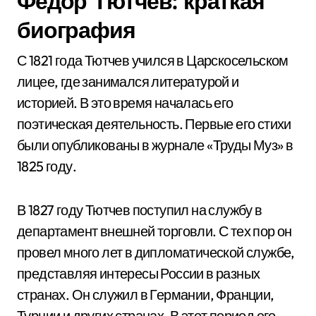
Федор Тютчев: краткая
биография
С 1821 года Тютчев учился в Царскосельском
лицее, где занимался литературой и
историей. В это время началась его
поэтическая деятельность. Первые его стихи
были опубликованы в журнале «Труды Муз» в
1825 году.
В 1827 году Тютчев поступил на службу в
департамент внешней торговли. С тех пор он
провел много лет в дипломатической службе,
представляя интересы России в разных
странах. Он служил в Германии, Франции,
Турции и других странах. В этот период его