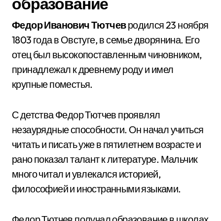
образование
Федор Иванович Тютчев
родился 23 ноября
1803 года в Овстуге, в семье дворянина. Его
отец был высокопоставленным чиновником,
принадлежал к древнему роду и имел
крупные поместья.
С детства Федор Тютчев проявлял
незаурядные способности. Он начал учиться
читать и писать уже в пятилетнем возрасте и
рано показал талант к литературе. Мальчик
много читал и увлекался историей,
философией и иностранными языками.
Федор Тютчев получал образование в школах