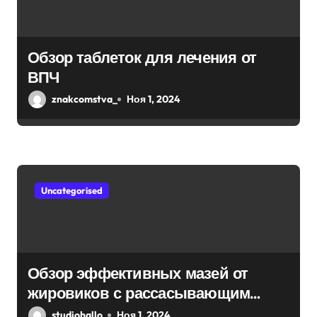
Обзор таблеток для лечения от
ВПЧ
znakcomstva_
Ноя 1, 2024
Uncategorised
Обзор эффективных мазей от
жировиков с рассасывающим
эффектом
studiohallo_
Ноя 1, 2024