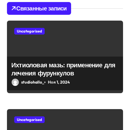
я
Связанные записи
п
о
Uncategorised
з
а
п
Ихтиоловая мазь: применение для
и
лечения фурункулов
с
studiohallo_
Ноя 1, 2024
я
м
Uncategorised