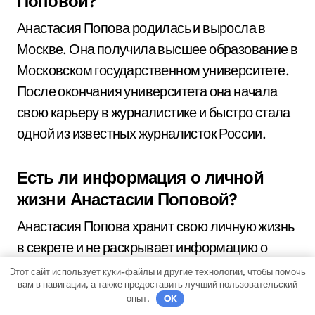
Поповой?
Анастасия Попова родилась и выросла в
Москве. Она получила высшее образование в
Московском государственном университете.
После окончания университета она начала
свою карьеру в журналистике и быстро стала
одной из известных журналисток России.
Есть ли информация о личной
жизни Анастасии Поповой?
Анастасия Попова хранит свою личную жизнь
в секрете и не раскрывает информацию о
своих личных отношениях.
Этот сайт использует куки-файлы и другие технологии, чтобы помочь
вам в навигации, а также предоставить лучший пользовательский
опыт.
OK