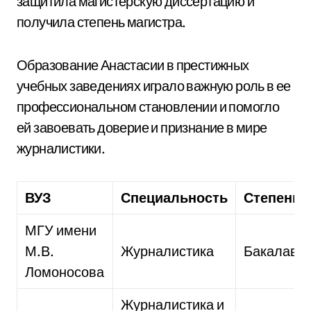
защитила магистерскую диссертацию и
получила степень магистра.
Образование Анастасии в престижных
учебных заведениях играло важную роль в ее
профессиональном становлении и помогло
ей завоевать доверие и признание в мире
журналистики.
ВУЗ
Специальность
Степень
МГУ имени
М.В.
Журналистика
Бакалавр
Ломоносова
Журналистика и