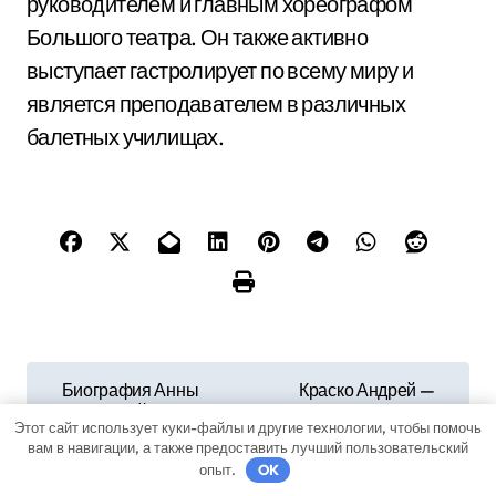
руководителем и главным хореографом
Большого театра. Он также активно
выступает гастролирует по всему миру и
является преподавателем в различных
балетных училищах.
Н
Биография Анны
Краско Андрей —
Снаткиной —
биография, личная
а
Этот сайт использует куки-файлы и другие технологии, чтобы помочь
интересные факты и
жизнь, интересные
вам в навигации, а также предоставить лучший пользовательский
достижения
факты и достижения
в
опыт.
OK
российской певицы и
актрисы —