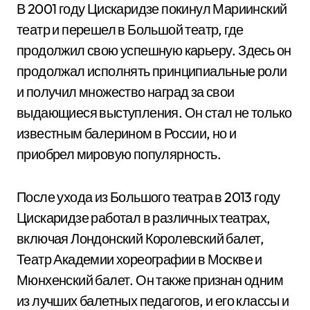
В 2001 году Цискаридзе покинул Мариинский
театр и перешел в Большой театр, где
продолжил свою успешную карьеру. Здесь он
продолжал исполнять принципиальные роли
и получил множество наград за свои
выдающиеся выступления. Он стал не только
известным балерином в России, но и
приобрел мировую популярность.
После ухода из Большого театра в 2013 году
Цискаридзе работал в различных театрах,
включая Лондонский Королевский балет,
Театр Академии хореографии в Москве и
Мюнхенский балет. Он также признан одним
из лучших балетных педагогов, и его классы и