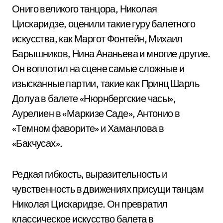
Ониго великого танцора, Николая
Цискаридзе, оценили такие гуру балетного
искусства, как Маргот Фонтейн, Михаил
Барышников, Нина Ананьева и многие другие.
Он воплотил на сцене самые сложные и
изысканные партии, такие как Принц Шарль
Долуа в балете «Нюрнбергские часы»,
Аурелиен в «Маркизе Саде», Антонио в
«Темном фаворите» и Хаманлова в
«Бакчусах».
Редкая гибкость, выразительность и
чувственность в движениях присущи танцам
Николая Цискаридзе. Он превратил
классическое искусство балета в