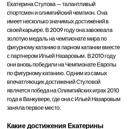
Екатерина Стулова — талантливый
спортсмен и олимпийский чемпион. Она
имеет несколько значимых достижений в
своей карьере. В 2009 году она завоевала
золотую медаль на чемпионате мира по
фигурному катанию в парном катании вместе
с партнером Ильей Назаровым. В 2010 году
они вновь победили на Чемпионате Европы
по фигурному катанию. Одним из самых
впечатляющих достижений Стуловой
является победа на Олимпийских играх 2010
года в Ванкувере, где она с Ильей Назаровым
заняла первое место.
Какие достижения Екатерины