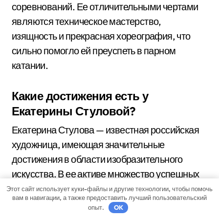
соревнований. Ее отличительными чертами
являются техническое мастерство,
изящность и прекрасная хореография, что
сильно помогло ей преуспеть в парном
катании.
Какие достижения есть у
Екатерины Стуловой?
Екатерина Стулова — известная российская
художница, имеющая значительные
достижения в области изобразительного
искусства. В ее активе множество успешных
персональных и групповых выставок, на
Этот сайт использует куки-файлы и другие технологии, чтобы помочь
вам в навигации, а также предоставить лучший пользовательский
которых ее работы привлекли внимание и
опыт.
OK
признание критиков и зрителей.