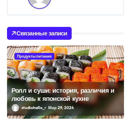
г
а
ц
Связанные записи
и
я
Продукты питания
п
о
з
Ролл и суши: история, различия и
любовь к японской кухне
а
studiohallo_
Мар 29, 2024
п
и