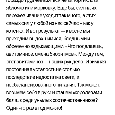
яблочко или морковку. Еще бы, сил на их
пережевывание уходит так много, а этих
самых сил у любой из нас сейчас – как у
котенка. И вот результат — к весне мы
приходим выдохшимися, бледными и
обреченно вздыхающими: «Что поделаешь,
авитаминоз, смена биоритмов». Между тем,
этот авитаминоз — наших рук дело. И зимняя
постоянная усталость не столько
последствие недостатка света, а
несбалансированного питания. Так может,
возьмём себя в руки и станем «королевами
бала» среди унылых соотечественников?
Один-то раз в год можно!