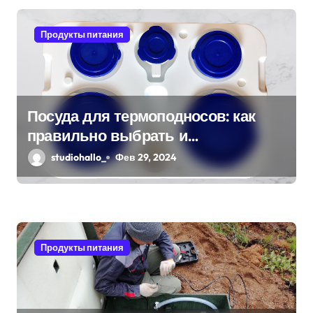
с
я
Продукты питания
м
Посуда для термоподносов: как
правильно выбрать и
использовать
studiohallo_
Фев 29, 2024
Продукты питания