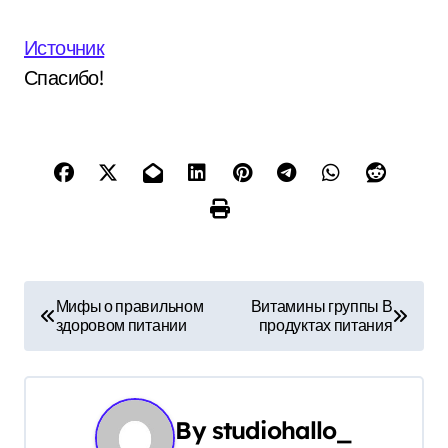
Источник
Спасибо!
Н
Мифы о правильном
Витамины группы В
здоровом питании
продуктах питания
а
в
и
By
studiohallo_